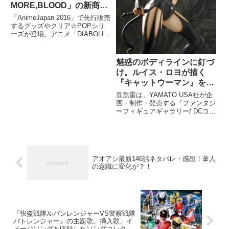
MORE,BLOOD」の新商品
を一挙公開!!
「AnimeJapan 2016」で先行販売
するグッズやクリア☆POPシリ
ーズが登場。アニメ「DIABOLIK
LOVERS MORE,BLOOD」の新
商品３つが春頃に発売予定。
魅惑のボディラインに釘づ
け。ルイス・ロヨが描く
『キャットウーマン』を
1/6スタチュー化︕【早く
豆魚雷は、YAMATO USA社が企
も再入荷! 要チェック】
画・制作・発売する『ファンタジ
ーフィギュアギャラリー/ DCコミ
ックス コレクション: キャットウ
ーマン 1/6 レジンスタチュー』を
日本国内で2016年8月頃に発売す
る。 ※品切れにつき、早くも再
入荷！
アオアシ最新146話ネタバレ・感想！葦人
の意識に変化が？！
『快盗戦隊ルパンレンジャーVS警察戦隊
パトレンジャー』の主題歌、挿入歌、イ
メージソングを収録したソングコレクシ