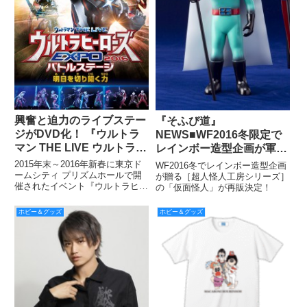
興奮と迫力のライブステー
『そふび道』
ジがDVD化！ 『ウルトラ
NEWS■WF2016冬限定で
マン THE LIVE ウルトラヒ
レインボー造型企画が軍艦
ーローズEXPO 2016バト
仮面とエレキ仮面の再販決
2015年末～2016年新春に東京ド
WF2016冬でレインボー造型企画
ルステージ「明日を切り開
定！
ームシティ プリズムホールで開
が贈る［超人怪人工房シリーズ］
催されたイベント『ウルトラヒー
の「仮面怪人」が再販決定！
く力」』発売
ローズEXPO 2016』で好評を博
したライブステージ公演のDVD
ホビー＆グッズ
ホビー＆グッズ
化が決定。『ウルトラマンフェス
ティバル2016』会場内にて先行
販売を行う。