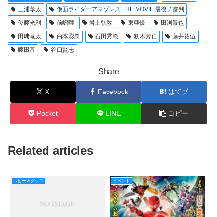
三浦孝太
仮面ライダーアマゾンズ THE MOVIE 最後ノ審判
俊藤光利
前嶋曜
岩上弘数
東亜優
田渕景也
田﨑竜太
白本彩奈
石田秀範
籾木芳仁
藤井祐伍
藤田富
谷口賢志
Share
X
Facebook
はてブ
Pocket
LINE
コピー
Related articles
ホビー＆グッズ
イベント