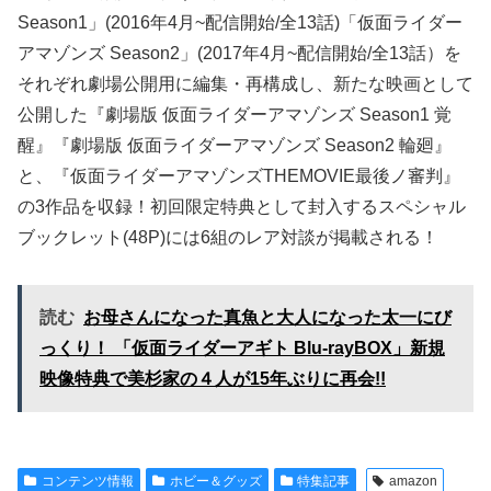
Season1」(2016年4月~配信開始/全13話)「仮面ライダー
アマゾンズ Season2」(2017年4月~配信開始/全13話）を
それぞれ劇場公開用に編集・再構成し、新たな映画として
公開した『劇場版 仮面ライダーアマゾンズ Season1 覚
醒』『劇場版 仮面ライダーアマゾンズ Season2 輪廻』
と、『仮面ライダーアマゾンズTHEMOVIE最後ノ審判』
の3作品を収録！初回限定特典として封入するスペシャル
ブックレット(48P)には6組のレア対談が掲載される！
読む
お母さんになった真魚と大人になった太一にび
っくり！ 「仮面ライダーアギト Blu-rayBOX」新規
映像特典で美杉家の４人が15年ぶりに再会!!
コンテンツ情報
ホビー＆グッズ
特集記事
amazon