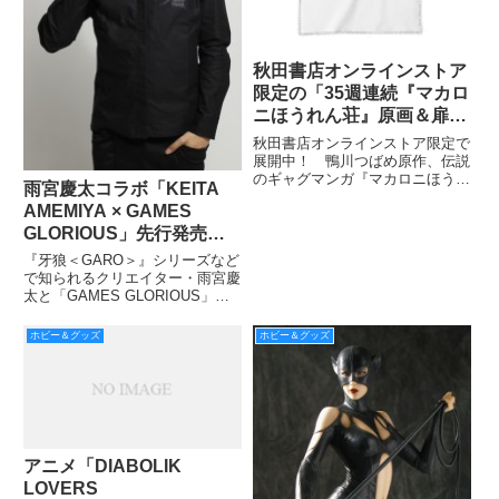
秋田書店オンラインストア
限定の「35週連続『マカロ
ニほうれん荘』原画＆扉絵
Tシャツ企画」より第30弾
秋田書店オンラインストア限定で
を紹介！
展開中！ 鴨川つばめ原作、伝説
のギャグマンガ『マカロニほうれ
雨宮慶太コラボ「KEITA
ん荘』「35週連続『マカロニほ
AMEMIYA × GAMES
うれん荘』原画＆扉絵Tシャツ企
画」もいよいよ第30弾でラスト
GLORIOUS」先行発売決
スパート突入!! そして第30弾は
定！ イメージキャラクタ
『牙狼＜GARO＞』シリーズなど
１月20日24時締め切り！
ーは井上正大！
で知られるクリエイター・雨宮慶
太と「GAMES GLORIOUS」と
のコラボレーションブランドライ
ン「KEITA AMEMIYA × GAMES
ホビー＆グッズ
ホビー＆グッズ
GLORIOUS」が発売決定！
アニメ「DIABOLIK
LOVERS