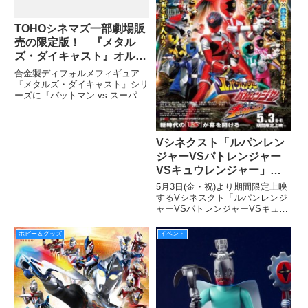
TOHOシネマズ一部劇場販
売の限定版！ 『メタル
ズ・ダイキャスト』オルタ
ネイト・バージョン
合金製ディフォルメフィギュア
『メタルズ・ダイキャスト』シリ
ーズに『バットマン vs スーパー
マン ジャスティスの誕生』が登
場。そのコミック・カラーを意識
した色違い版メタルズ・ダイキャ
スト「オルタネイト・バージョ
Vシネクスト「ルパンレン
ン」が、TOHOシネマズの一部
ジャーVSパトレンジャー
VSキュウレンジャー」舞
台挨拶付完成披露上映会を
5月3日(金・祝)より期間限定上映
4/16（火）新宿バルト9で
するVシネスクト「ルパンレンジ
ャーVSパトレンジャーVSキュウ
開催！出演キャスト14名登
レン ジャー」の完成披露上映会
壇！舞台挨拶模様ライブ配
が4月16日(火)、新宿バルト9にて
ホビー＆グッズ
イベント
信も決定！！！
開催されます！ 宇宙最速となる
本編の上映と、ルパパトキャスト
7名+