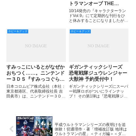
トラマンオーブ THE
ORIGIN SAGA』が2017年
10/14発売の『キャラクターラン
1月20日（金）に発売決
ドVol.9』にて定期的な刊行をひ
と休みすることになりましたが、
定！
今回Amazonプライム・ビデオで
配信される『ウルトラマンオーブ
ホビー＆グッズ
ホビー＆グッズ
THE ORIGIN SAGA』をメインと
したウルトラマンオーブ特集の
『キャ
すみっこにいるとがなぜか
ギガンティックシリーズ
おちつく……。ニンテンド
恐竜戦隊ジュウレンジャー
ー３ＤＳ『すみっコぐらし
大獣神 予約受付中！
むらをつくるんです』7月
日本コロムビア株式会社（本社：
ギガンティックシリーズにスーパ
21日発売
東京都港区、代表取締役社長 吉
ー戦隊ロボがついにラインナッ
田眞市）は、ニンテンドー３ＤＳ
プ！ その第1弾は『恐竜戦隊ジュ
ソフト『すみっコぐらし むらを
ウレンジャー』から大獣神が登
つくるんです』を、2016年7月２
場！
１日（木）に発売する。
平成ウルトラマンシリーズの夜明けを追
体験！切通理作・著「増補改訂版 地球は
ウルトラマンの星」＜ティガ編＞＜ダイ