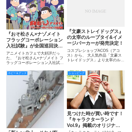
『文豪ストレイドッグス』
『おそ松さん×ナゾメイト
の太宰のループタイ&イメ
フラッグコーポレーション
ージパーカーが発売決定！
入社試験』が全国巡回決
コスプレショップACOS（アコ
定！
アニメイトカフェで大好評だっ
ス）から、 大人気作品「文豪ス
た、『おそ松さん×ナゾメイト フ
トレイドッグス」より太宰のルー
ラッグコーポレーション入社試
プタイ&イメージパーカーが発売
験』の全国巡回が決定した。
決定。 全国のACOS・アニメイ
ホビー＆グッズ
ショッピング
ト各店にて発売予定。
見つけた時が買い時です！
『キャラクターランド
Vol.9』掲載のオリジナル
限定アイテム絶賛販売中！