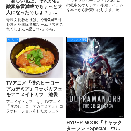
「新しい北上、それが私。
『キャラクターランドVol.9』に
掲載中のオリジナル限定アイテム
酸素魚雷満載でちょっと大
を本日から販売いたします。通販
人になったでしょ？」
サイト『トクダス』で販売してい
『1/700 「艦これ」プラモ
るキャラクターランドの商品は、
青島文化教材社は、今春3周年目
デル No.32 艦娘 重雷装巡
ほとんど「売切御免」の限定生
を迎えた艦隊育成ゲーム『艦隊こ
産、受注生産のアイテムです。完
れくしょん –艦これ- 』から、｢北
洋艦 北上改』の塗装済み
売する前にお買い求めください
上改｣を艦船模型として企画進行
完成品公開
中。球磨型3番艦の軽重洋艦から
イベント
コンテンツ情報
改装した重雷装艦のスーパー北上
さまは、完全新規金型にて今冬登
場予定。
TVアニメ『僕のヒーロー
アカデミア』コラボカフェ
をアニメイトカフェ池袋3
号店にて6月1日より開催
アニメイトカフェは、TVアニメ
『僕のヒーローアカデミア』とコ
ラボレーションをしたカフェを、
2016年6月1日から7月18日まで、
アニメイトカフェ池袋3号店にて
HYPER MOOK『キャラク
開催する。
ターランドSpecial ウル