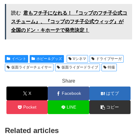
読む
君もフチ子になれる！ 『コップのフチ子公式コ
スチューム』、『コップのフチ子公式ウィッグ』が
全国のドン・キホーテで発売決定！
イベント
ホビー＆グッズ
Vシネマ
ドライブサーガ
仮面ライダーチェイサー
仮面ライダードライブ
特撮
Share
X
Facebook
はてブ
Pocket
LINE
コピー
Related articles