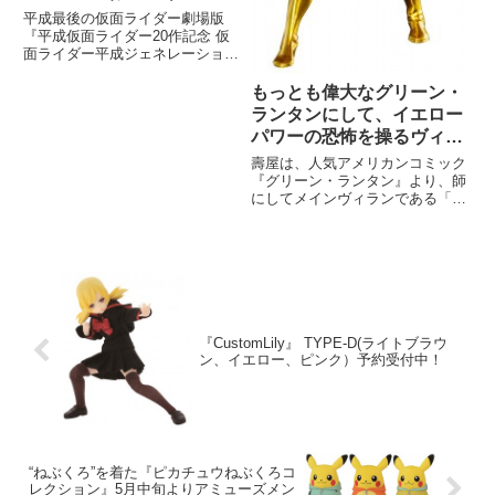
ー」が映画に登場！
平成最後の仮面ライダー劇場版
『平成仮面ライダー20作記念 仮
面ライダー平成ジェネレーション
ズ FOREVER』が12 月 22 日(土)
に公開されます！ 先日本編映像
もっとも偉大なグリーン・
が初解禁されますます期待が膨ら
ランタンにして、イエロー
む本作ですが、今回映画初登場
パワーの恐怖を操るヴィラ
ン！ スケールフィギュア
壽屋は、人気アメリカンコミック
「ARTFX+ シネストロ
『グリーン・ランタン』より、師
にしてメインヴィランである「シ
NEW52」9月発売決定！
ネストロ」を、1/10スケールフィ
ギュアとして2016年9月に発売す
る。
『CustomLily』 TYPE-D(ライトブラウ
ン、イエロー、ピンク）予約受付中！
“ねぶくろ”を着た『ピカチュウねぶくろコ
レクション』5月中旬よりアミューズメン