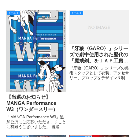
イベント
イベント
『牙狼〈GARO〉』シリー
ズで劇中使用された歴代の
「魔戒剣」をＪＡＰ工房直
営店＜GUILD-UNIT＞で展
『牙狼〈GARO〉』シリーズの美
示中！ 2018年12月30日
術スタッフとして衣装、アクセサ
リー、プロップをデザイン＆制作
（日）まで開催
しているＪＡＰ工房が「『牙狼
〈GARO〉』魔戒剣展」を開
催！ ＪＡＰ工房がこれまでに手
【当選のお知らせ】
掛けた「魔戒剣（刀剣）」をメイ
ンに、劇中衣装やプロップなどが
MANGA Performance
直
W3（ワンダースリー）
「MANGA Performance W3」追
加公演にご応募いただき、まこと
に有難うございました。 当選の
方々には、メールにてご連絡して
おりますので、ご確認をよろしく