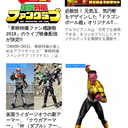
必殺技！ 元気玉、気円斬
をデザインした『ドラゴン
ボール超』オリジナルTシ
「東映特撮ファン感謝祭
ャツ７種類の受注開始！
アルマビアンカは「日常でも使用
2018」のライブ映像配信
できる」をコンセプトにしたオリ
ジナルグッズを展開する通販サイ
が決定!!
ト、「AMNIBUS」にて『ドラゴ
“24時間×365日、東映特撮が楽し
ンボール超』のTシャツ７種を6
めるアプリサービス”「東映特撮
月8日より受注販売を開始する。
ファンクラブ（ＴＴＦＣ）」は、
今年で3回目となる「東映特撮フ
ァン感謝祭」を10月27日（土）
コンテンツ情報
ホビー＆グッズ
に開催する。そのメイン会場のラ
イブ映像が生配信されることが決
定した！
仮面ライダージオウの新ア
ーマー、「クウガアーマ
ー」「W （ダブル）アーマ