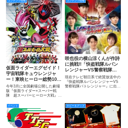
コンテンツ情報
コンテンツ情報
お願いいたします。
咲也役の横山涼くんが作詩
に挑戦!!「快盗戦隊ルパン
仮面ライダーエグゼイド！
レンジャーVS警察戦隊パ
宇宙戦隊キュウレンジャ
トレンジャー」新曲キャラ
現在テレビ朝日系で絶賛放送中の
ー！東映ヒーロー総勢100
ソン7曲収録したキャラソ
『快盗戦隊ルパンレンジャーVS
名登場！ 劇場版『仮面ラ
警察戦隊パトレンジャー』に出演
今年3月に全国劇場公開した劇場
ンアルバムが12月26日発
イダー×スーパー戦隊 超
中の、ルパンレッド／夜野魁利役
版『仮面ライダー×スーパー戦
売決定！
の伊藤あさひくん、ルパンブルー
隊 超スーパーヒーロー大戦』の
スーパーヒーロー大戦』
／宵町透真役の濱正悟くん、ルパ
DVD＆Blu-rayが2017年8月9日
DVD&Blu-rayが8月9日発
ンイエロー／早見初美花役の工藤
（水）に発売されます！一つの大
イベント
ホビー＆グッズ
売決定！
遥さん、パトレン１号
きな軸を中心に、仮面ライダーと
スーパー戦隊が4年ぶりに完全共
演するオールヒーロー