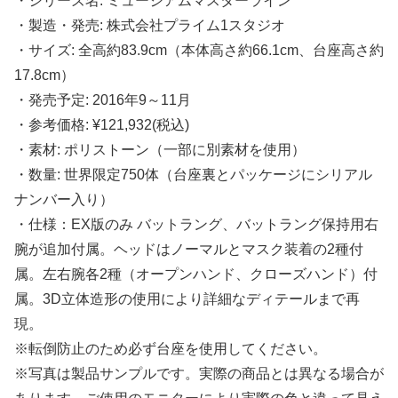
・シリーズ名: ミュージアムマスターライン
・製造・発売: 株式会社プライム1スタジオ
・サイズ: 全高約83.9cm（本体高さ約66.1cm、台座高さ約
17.8cm）
・発売予定: 2016年9～11月
・参考価格: ¥121,932(税込)
・素材: ポリストーン（一部に別素材を使用）
・数量: 世界限定750体（台座裏とパッケージにシリアル
ナンバー入り）
・仕様：EX版のみ バットラング、バットラング保持用右
腕が追加付属。ヘッドはノーマルとマスク装着の2種付
属。左右腕各2種（オープンハンド、クローズハンド）付
属。3D立体造形の使用により詳細なディテールまで再
現。
※転倒防止のため必ず台座を使用してください。
※写真は製品サンプルです。実際の商品とは異なる場合が