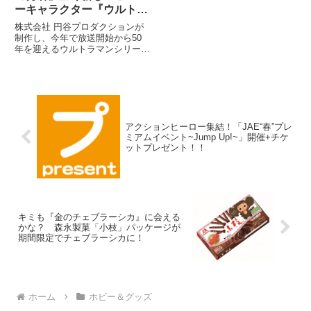
ーキャラクター『ウルトラ
十勇士』誕生！コラボ第一
株式会社 円谷プロダクションが
弾・スマートフォンゲーム
制作し、今年で放送開始から50
年を迎えるウルトラマンシリーズ
「戦国炎舞 -KIZNA-」参戦
に登場するヒーローと、歴史の勇
決定！
者(ヒーロー)が融合し、全く新し
いヒーローキャラクターコンテン
ツ「ウルトラ十勇士」が誕生致し
ました。
アクションヒーロー集結！「JAE“春”プレ
ミアムイベント~Jump Up!~」開催+チケ
ットプレゼント！！
キミも『金のチェブラーシカ』に会える
かな？ 森永製菓「小枝」パッケージが
期間限定でチェブラーシカに！
ホーム
ホビー＆グッズ