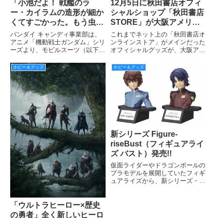
「小池だよ！ 戦艦のラ
12月5日に秋田書店オフィ
ー・カイラムの造形が細か
シャルショップ「秋田書店
くてすごかった。もう虫の
STORE」が大阪アメリカ
裏側みたい(笑)」『2分で作
村にオープン！ ストア限
バンダイ キャンディ事業部は、
これまでネット上の「秋田書店オ
る！ガンダム名鑑ガム』予
定の『マカロニほうれん
アニメ「機動戦士ガンダム」シリ
ンラインストア」がメインだった
ーズより、モビルスーツ（以下、
オフィシャルグッズが、大阪アメ
約受付を本日から開始
荘』グッズ発売中！
MS）だけでなく戦艦や宇宙要塞
リカ村に新オープンした「秋田書
等、世界観を丸ごと立体化した食
店STORE」でも取り扱いを開
ホビー＆グッズ
ホビー＆グッズ
玩プラキット『2分で作る！ガン
始！ 同時にストア限定グッズも
ダム名鑑ガム』を、2016年6月に
続々と発売される。ここでは鴨川
発売する。なお、6月の発売
つばめ原作の伝説のギャグマンガ
新シリーズ Figure-
riseBust（フィギュアライ
ズ バスト）発売!!
仮面ライダーやドラゴンボールの
プラモデルを展開していたフィギ
ュアライズから、新シリーズ・
Figure-riseBust（フィギュアライ
ズ バスト）が登場！
「ウルトラヒーロー×歴史
の勇者」全く新しいヒーロ