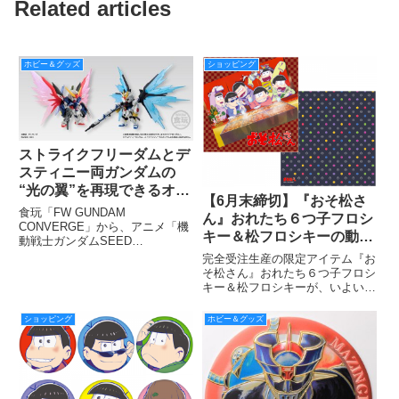
Related articles
ホビー＆グッズ
ショッピング
ストライクフリーダムとデ
スティニー両ガンダムの
“光の翼”を再現できるオプ
【6月末締切】『おそ松さ
ションセットが食玩「FW
食玩「FW GUNDAM
ん』おれたち６つ子フロシ
GUNDAM CONVERGE」
CONVERGE」から、アニメ「機
キー＆松フロシキーの動画
動戦士ガンダムSEED
に限定で登場
公開！
DESTINY」に登場する“ストライ
完全受注生産の限定アイテム『お
クフリーダムガンダム”と“デステ
そ松さん』おれたち６つ子フロシ
ィニーガンダム”にセットして遊
キー＆松フロシキーが、いよいよ
べる食玩オプション『FW
6月30日（木）に注文受付が終了
GUNDAM CONVERGE
します。本日は6月6日なので、
ショッピング
ホビー＆グッズ
６つ子たちのフロシキーを使用し
たサンプル動画を公開いたしま
す。