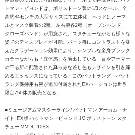
トマン・ビヨンドは、ポリストーン製の1/3スケール、全
高約84センチの大型サイズにて立体化。ヘッドはノーマ
ルとマスク装着の2種、左右腕各2種（オープンハンド、
クローズハンド）が用意され、スタチューながらも様々な
姿でのディスプレイが可能。パーツ毎にコントラストを変
えたグラデーション効果により、シンプルな全身ブラック
カラーながらも「立体感」を演出している。目やアーマー
の至る所に配置された真っ赤な差し色もデザインを引き締
めるエッセンスになっている。このバットラング、バット
ラング保持用右腕が追加付属されたEXバージョンは世界
限定750体の販売となる。
■ミュージアムマスターライン/ バットマン アーカム・ナ
イト: EX版 バットマン・ビヨンド 1/3 ポリストーン スタ
チュー MMDC-10EX