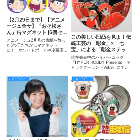
【2月29日まで】【アニメ
ージュ全サ】『おそ松さ
ん』缶マグネット [6個セッ
この美しい凹凸を見よ！伝
ト]
アニメージュ2月号の表紙を飾っ
統工芸の「彫金」×「七
た6つ子たちが缶マグネット
宝」による「彫金ステッカ
に！ ホワイトボードや冷蔵庫に
くっつけることができるよ!!
ー 永井豪コレクショ
現在発売中のハイパームック
ン」！
『HYPER HOBBY Presents キ
ャラクターランドVol.9』にて掲
載しております、ビリーヴさんの
「彫金ステッカー 永井豪コレク
ホビー＆グッズ
ホビー＆グッズ
ション」（67ページ参照）。誌
面だと少し伝わりづらいかも!?
と思いまして