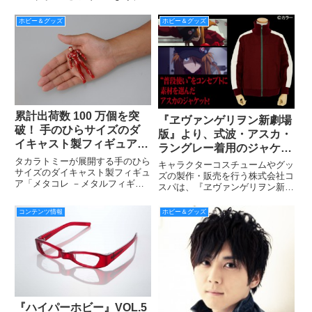
売する前にお買い求めください
『帝国の逆襲』から惑星ダゴバで
のヨーダとR2-D2をセットでフィ
ホビー＆グッズ
ホビー＆グッズ
ギュア化し、2016年9月に発売す
る。
累計出荷数 100 万個を突
『ヱヴァンゲリヲン新劇場
破！ 手のひらサイズのダ
版』より、式波・アスカ・
イキャスト製フィギュア
ラングレー着用のジャケッ
『メタコレ』、6シリーズ
トが劇中の設定に合わせコ
タカラトミーが展開する手のひら
キャラクターコスチュームやグッ
14種 を9月17日発売！
サイズのダイキャスト製フィギュ
スパより発売決定！
ズの製作・販売を行う株式会社コ
ア「メタコレ －メタルフィギュ
スパは、『ヱヴァンゲリヲン新劇
アコレクション－」シリーズか
場版』より劇中の設定に合わせた
ら、「エヴァンゲリオン」「ハロ
式波・アスカ・ラングレーが着用
コンテンツ情報
ホビー＆グッズ
ーキティ」「ポケットモンスタ
するジャケットの発売を発表し
ー」「マーベル」など１４種を、
た。
全国の玩具専門店、百貨店・量販
店の
『ハイパーホビー』VOL.5