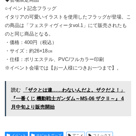
○イベント記念フラッグ
イタリアの可愛いイラストを使用したフラッグが登場。こ
の商品は「フェスティヴィータvol.1」にて販売されたも
のと同じ商品となる。
・価格：400円（税込）
・サイズ：約26×18㎝
・仕様：ポリエステル、PVC/フルカラー印刷
※イベント会場では【お一人様につきお一つまで】。
読む
「ザクとは違……わないんだよ。ザクだよ！」
『一番くじ 機動戦士ガンダム～MS-06 ザクⅡ～』 4
月中旬より販売開始
イベント
ホビー＆グッズ
アニメ
コミックス