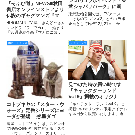
ンズのコラボイベント「東
『そふび道』NEWS■秋田
武ジャパリパーク」に新た
書店オンラインストアより
な企画が4/6（土）より登
東武動物公園では、TVアニメ
伝説のギャグマンガ『マカ
場！
『けものフレンズ2』とのコラボ
ロニほうれん荘』アイテム
HINOMARU-YA製「きんど〜さん
企画として昨年12月21日（金）
が大量に到着！
マンドラゴラゴラVer.」に始まり
より、専用端末を使い動物園を周
「35週連続企画『マカロニほう
遊するデジタルゲームアトラクシ
れん荘』扉絵Tシャツ[第14弾]」
ョン「けものフレンズ2 東武ジャ
再販決定！ そしてほかにも「T
パリパーク」を開催中だが、『け
ホビー＆グッズ
ショッピング
シャツ」「ZIPパーカー」「プル
ものフレンズ』の世界により没
パーカー」「ロンＴ」など『マカ
ロニほうれん
見つけた時が買い時です！
『キャラクターランド
Vol.9』掲載のオリジナル
限定アイテム絶賛販売中！
コトブキヤの『スター・ウ
『キャラクターランドVol.9』に
掲載中のオリジナル限定アイテム
ォーズ』定番シリーズにヨ
を本日から販売いたします。通販
ーダが登場！ 惑星ダゴバ
サイト『トクダス』で販売してい
の邂逅シーンをR2-D2とセ
るキャラクターランドの商品は、
壽屋（コトブキヤ）は、スピンオ
ットで2016年9月発売
ほとんど「売切御免」の限定生
フ映画公開が年末に控える『スタ
産、受注生産のアイテムです。完
ー・ウォーズ』シリーズより、