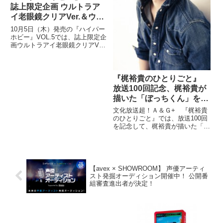
誌上限定企画 ウルトラア
イ老眼鏡クリアVer.＆ウル
トラアイテム限定セット
10月5日（木）発売の『ハイパー
発売!!
ホビー』VOL.5では、誌上限定企
画ウルトラアイ老眼鏡クリアVer.
＋メガネ拭きセットと、ジュピタ
ーのウルトラアイテム限定セット
の通信販売企画を開始します！
『梶裕貴のひとりごと』
放送100回記念、梶裕貴が
描いた「ぼっちくん」を
LINEスタンプで配信開始
文化放送超！Ａ＆Ｇ+ 『梶裕貴
のひとりごと』では、放送100回
を記念して、梶裕貴が描いた「ぼ
っちくん」を公式LINEスタンプ
で3月6日から配信開始。
【avex × SHOWROOM】 声優アーティ
スト発掘オーディション開催中！ 公開番
組審査進出者が決定！