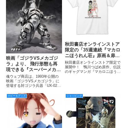
秋田書店オンラインストア
限定の「35週連続『マカロ
ニほうれん荘』原画＆扉絵
映画「ゴジラVSメカゴジ
Tシャツ企画」より第27弾
秋田書店オンラインストア限定で
ラ」より、 飛行形態も再
を紹介！
展開中！ 鴨川つばめ原作、伝説
現できる『スーパーメカゴ
のギャグマンガ『マカロニほうれ
ジラ』を立体化！
ん荘』「35週連続『マカロニほ
魂ウェブ商店は、1993年公開の
うれん荘』原画＆扉絵Tシャツ企
映画「ゴジラVSメカゴジラ」に
画」も後半戦！ 第27弾は12月
登場する対ゴジラ兵器「UX-02-
30日24時締め切りです！
93 メカゴジラ」と「ガルーダ」
が合体した「スーパーメカゴジ
ホビー＆グッズ
ショッピング
ラ」のフィギュア
『S.H.MonsterArts スーパーメカ
ゴジラ』の予約受付を開