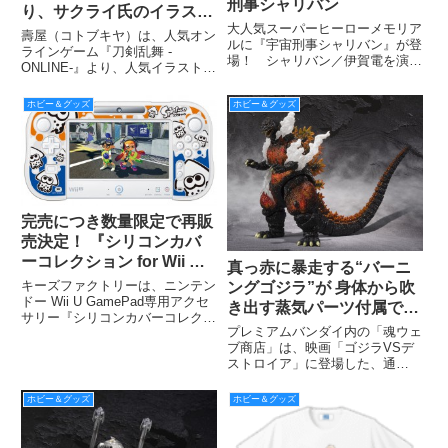
刑事シャリバン
り、サクライ氏のイラスト
大人気スーパーヒーローメモリア
がキュートなマグカップが
壽屋（コトブキヤ）は、人気オン
ルに『宇宙刑事シャリバン』が登
登場！
ラインゲーム『刀剣乱舞 -
場！ シャリバン／伊賀電を演じ
ONLINE-』より、人気イラストレ
た渡洋史さんの直筆サイン入
ーター・サクライ氏のイラストを
り。 限定150枚なのでお買い逃
使用したマグカップ 5 種を、
ホビー＆グッズ
ホビー＆グッズ
がしのないように！
2016 年 9 月に発売する。
完売につき数量限定で再販
売決定！ 『シリコンカバ
ーコレクション for Wii U
真っ赤に暴走する“バーニ
GamePad（スプラトゥー
キーズファクトリーは、ニンテン
ングゴジラ”が 身体から吹
ン）』
ドー Wii U GamePad専用アクセ
き出す蒸気パーツ付属で商
サリー『シリコンカバーコレクシ
品化 ～『シン・ゴジラ』
プレミアムバンダイ内の「魂ウェ
ョン for Wii U GamePad（スプラ
公開に向けて『ゴジラ死す
ブ商店」は、映画「ゴジラVSデ
トゥーン）』を、2016年4月16日
ストロイア」に登場した、通
から再販売する。
版』(VS デストロイア)が
称“バーニングゴジラ”とエフェク
復活～
トパーツを付属させたスペシャル
ホビー＆グッズ
ホビー＆グッズ
バージョンのフィギュア
『S.H.MonsterArts ゴジラ(1995)
Ultimate