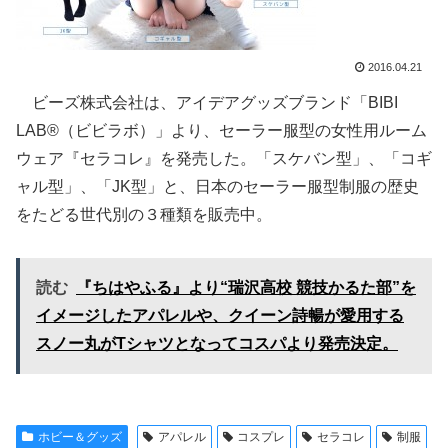
2016.04.21
ビーズ株式会社は、アイデアグッズブランド「BIBI
LAB®（ビビラボ）」より、セーラー服型の女性用ルーム
ウェア『セラコレ』を発売した。「スケバン型」、「コギ
ャル型」、「JK型」と、日本のセーラー服型制服の歴史
をたどる世代別の３種類を販売中。
読む
『ちはやふる』より“瑞沢高校 競技かるた部”を
イメージしたアパレルや、クイーン詩暢が愛用する
スノー丸がTシャツとなってコスパより発売決定。
ホビー＆グッズ
アパレル
コスプレ
セラコレ
制服