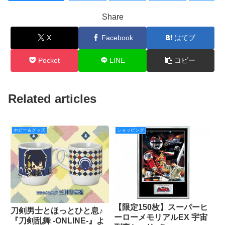
Share
X
Facebook
はてブ
Pocket
LINE
コピー
Related articles
ホビー＆グッズ
ショッピング
【限定150枚】スーパーヒ
刀剣男士とほっとひと息♪
ーローメモリアルEX 宇宙
『刀剣乱舞 -ONLINE-』よ