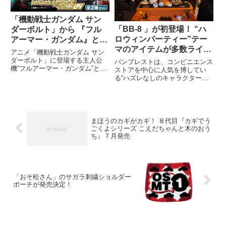
「機動戦士ガンダム サン
「BB-8 」が初登場！ “ハ
ダーボルト」から 『フル
ロウィンパーティー”テー
アーマー・ガンダム』と
マのアイテムが多数ライン
『サイコ・ザク』 重装備
アニメ「機動戦士ガンダム サン
ナップ！ TM 『一番くじ ス
フィギュアセットが登場
ダーボルト」に登場する主人公
バンプレストは、コンビニエンス
機“フルアーマー・ガンダム”と敵
ター・ウォーズ ハロウィ
ストアを中心に人気を博してい
ライバル機“サイコ・ザク”をミニ
る“ハズレなしのキャラクターく
ン』 10月上旬より販売開
可動フィギュア化し、2体セット
じ”「一番くじ」の最新作『一番
始
にしたプレミアムバンダイ限定セ
くじ スター・ウォーズ ハロウィ
ット『ガシャポン戦士DASHプレ
ン』（1回620円/税込）を、10月
ミア04』の予約受付を、「
上旬より全国のセブン‐イレブン
店舗などで展開します。
まほうのカギがカギ！ ８代目『カギでう
ごくよシリーズ こえだちゃんと木のおう
ち』７月発売
「おそ松さん」のサガラ刺繍ショルダー
ポーチが発売決定！