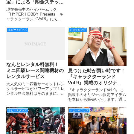
日に発売される。劇場公開なが
宝」による「彫金ステッカ
ら、コスプレをしての鑑賞・上映
ー 永井豪コレクショ
現在発売中のハイパームック
中のキャラクターへの声援
ン」！
『HYPER HOBBY Presents キ
ャラクターランドVol.9』にて掲
載しております、ビリーヴさんの
「彫金ステッカー 永井豪コレク
ホビー＆グッズ
ショッピング
ション」（67ページ参照）。誌
面だと少し伝わりづらいかも!?
と思いまして
なんとレンタル料無料！
ミニ四駆レース関連機材の
見つけた時が買い時です！
レンタルサービス
『キャラクターランド
Vol.9』掲載のオリジナル
大人気のミニ四駆サーキットレン
限定アイテム絶賛販売中！
タルサービスがパワーアップ！レ
『キャラクターランドVol.9』に
ンタル料金無料はそのままに、同
掲載中のオリジナル限定アイテム
時レンタルが可能なオプションと
を本日から販売いたします。通販
して「バンクアプローチ」と「ス
サイト『トクダス』で販売してい
ロープセクション」が加わった。
るキャラクターランドの商品は、
ホビー＆グッズ
ホビー＆グッズ
ほとんど「売切御免」の限定生
産、受注生産のアイテムです。完
売する前にお買い求めください