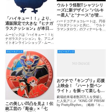
ウルトラ怪獣Tシャツシリ
ーズに新デザイン “バルキ
ー星人”と“ナース”が登
「ハイキュー！！」より、
場！
ハードコアチョコレートは、円谷
通販限定で大きな『ヒナガ
プロダクションと共に、「ウルト
ラスクッション』が本日よ
ラマンタロウ」のフィナーレを飾
り予約開始！！
った悪名高き宇宙海人“バルキー
ムービックは『ハイキュー！！ヒ
星人”と、「ウルトラセブン」に
ナガラスクッション』を、アニメ
登場したワイルド星人が製造した
イトオンラインショップ・ムービ
金色の竜型ロボット“ナース”との
ック通信販売での完全受注生産に
コラボTシャツを発売した。
て4月4日より発売する。
ホビー＆グッズ
ホビー＆グッズ
おウチで『キンプリ』応援
上映会！ 「ハート型ペン
ライト」を振って楽しも
う!!
劇場総来場者数20万人を突破し
た人気アニメ『KING OF PRISM
この美しい凹凸を見よ！伝
by PrettyRhythm』（略称「キン
統工芸の「彫金」×「七
プリ」）のBlu-ray&DVDが6月17