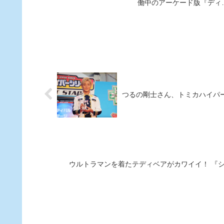
ジナルトミカが販売され
働中のアーケード版『ディ
る！ 「86/BRZ Race」で活
ニー ツムツム』に、「イー
躍しているトミカカラーのレ
ターシリーズ」含め、魅力
ーシングカーも展示!!
な7つのVol.5ツムマスコッ
が登場した。
つるの剛士さん、トミカハイパー
ウルトラマンを着たテディベアがカワイイ！ 『シ