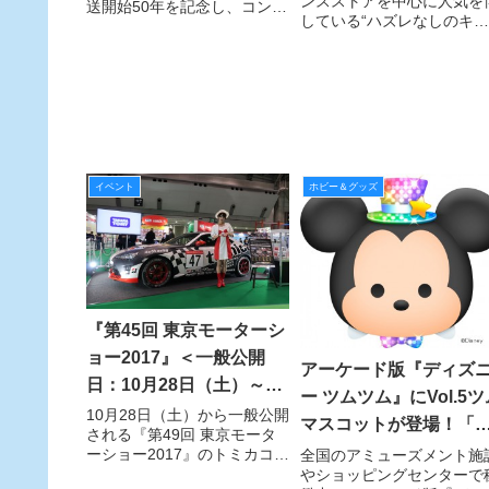
ンスストアを中心に人気を
送開始50年を記念し、コンバ
している“ハズレなしのキャ
ースの2016年秋冬シーズンテ
ラクターくじ”「一番くじ」
ーマ「WORKING HERO」に
の最新作『一番くじ ねこあ
ちなんだコラボレーションモ
め～るんるんサマー～』を
デルが誕生！
6月25日（土）よりローソ
ン、サークルK・サンクス
ミニストップ、その他コン
ニエ
イベント
ホビー＆グッズ
『第45回 東京モーターシ
ョー2017』＜一般公開
アーケード版『ディズ
日：10月28日（土）～11
ー ツムツム』にVol.5ツ
月５日（日）＞でトミカ
10月28日（土）から一般公開
マスコットが登場！「
される『第49回 東京モータ
を買おう！
ースターシリーズ」を
ーショー2017』のトミカコー
全国のアミューズメント施
ナーで、恒例の開催記念オリ
やショッピングセンターで
に入れよう！