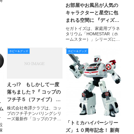
博
ョン性も高い缶バッジにしま
お部屋やお風呂が人気の
した。応募者全員サービスと
して、７個セットで販売。
キャラクターと星空に包
つ
まれる空間に 『ディズニ
、
ーキャラクター ホームス
セガトイズは、家庭用プラネ
、
タリウム「HOMESTAR（ホ
ターアクア』 6月23日発
ビ
ームスター）」シリーズにお
売
いて、お風呂でも楽しめる
「ホームスターアクア」より
ホビー＆グッズ
ホビー＆グッズ
初のディズニーシリーズ（全
4 種）を 2016 年 6 月 23 日
（木）に発売する。
えっ!? もしかして一度
落ちました？『 コップの
フチ子５（ファイブ） 』
ニ
このご時世にこのクオリ
株式会社奇譚クラブは、コッ
ム
プのフチ子ナンバリングシリ
ティ！ 4年前と変わらず
イ
ーズ最新作「コップのフチ子
200円！ 安すぎ！
「トミカハイパーシリー
手
5（ファイブ）」（1回200
設
円・税込、全7種・内シーク
稼
ズ」１０周年記念！ 新商