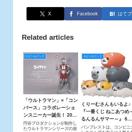
X
Facebook
はてブ
Related articles
ホビー＆グッズ
ホビー＆グッズ
「ウルトラマン」×「コン
くりーむさんもいるよ♪
バース」コラボレーショ
『一番くじ ねこあつめ
ンスニーカー誕生！ 2016
るんるんサマー～』 6月
年7月リリース予定
円谷プロダクションが制作し
25日（土）より販売開
バンプレストは、コンビニ
たウルトラマンシリーズの放