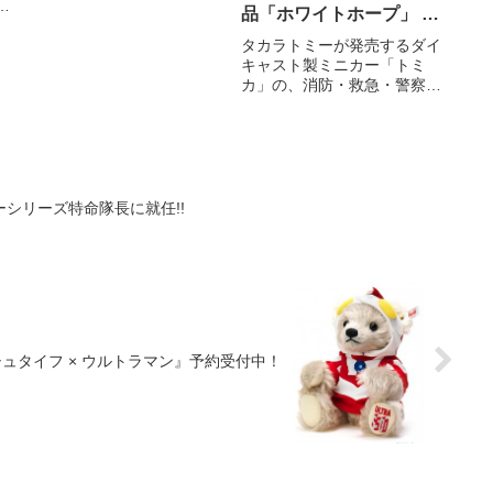
レット1種）を、2016年4月
ズ
品「ホワイトホープ」 ７
下旬より全国のガチャガチャ
ス
月２日（土）新発売&タ
にて随時発売を開始する。
タカラトミーが発売するダイ
的
キャスト製ミニカー「トミ
ト
レントつるの剛士さんが
カ」の、消防・救急・警察・
トミカハイパーシリーズ
建設をベースに空想のシリー
特命隊長に就任！
ズとして展開している「トミ
カハイパーシリーズ」の１０
周年を記念して、新シリーズ
となる「トミカハイパーシリ
ーズ NEXT STAGE」の新商
シリーズ特命隊長に就任!!
ュタイフ × ウルトラマン』予約受付中！