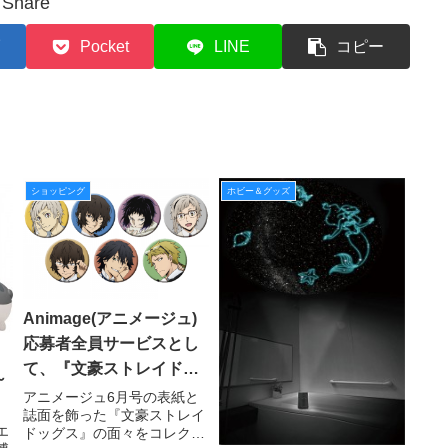
Share
Pocket
LINE
コピー
ショッピング
ホビー＆グッズ
Animage(アニメージュ)
応募者全員サービスとし
て、『文豪ストレイドッ
～
グス』缶バッジ７個セッ
アニメージュ6月号の表紙と
誌面を飾った『文豪ストレイ
トを販売！
始
エ
ドッグス』の面々をコレクシ