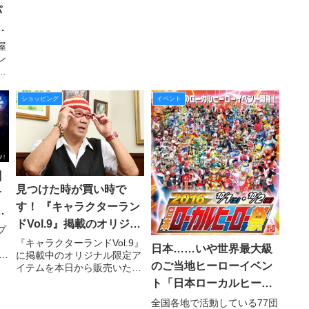
工房がこれまでに手掛けた
で応援キャラクターとして白
パ
「魔戒剣（刀剣）」をメイン
羽の矢が立ったのが、髙寺成
に、劇中衣装やプロップなど
も
紀氏がパーソナリティを務め
が直
ていた特撮ファン向けラジオ
住
屋
番組「怪獣ラジオ」でアシス
ン
ュ
タ
デ
リ
新
ショッピング
イベント
豪
西
発
M】
見つけた時が買い時で
オ
す！ 『キャラクターラン
公
ドVol.9』掲載のオリジナ
プ
ル限定アイテム絶賛販売
『キャラクターランドVol.9』
日本……いや世界最大級
ー
に掲載中のオリジナル限定ア
中！
のご当地ヒーローイベン
共
イテムを本日から販売いたし
ィ
ます。通販サイト『トクダ
ト「日本ローカルヒーロ
ス』で販売しているキャラク
ー祭」が今年も開催され
全国各地で活動している77団
おい
ターランドの商品は、ほとん