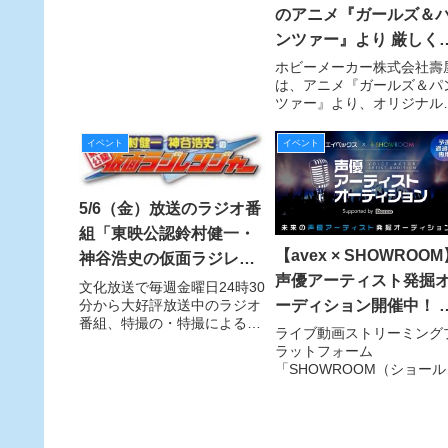
の関智一、斉藤壮馬が出席し
のアニメ『ガールズ＆
た。
ンツァー』より 厳しく
優しいお姉ちゃん「西
ホビーメーカー株式会社壽
は、アニメ『ガールズ＆パ
まほ」がキューポッシ
ツァー』より、オリジナル
で登場
フォルメ可動フィギュアシ
ーズ「キューポッシュ」の
イベント
イベント
作として、高校戦車道の強
校、黒森峰女学園の隊長「
住まほ」を2016年10月に
5/6（金）放送のラジオ番
売する。
組「東映公認鈴村健一・
【avex × SHOWROO
神谷浩史の仮面ラジレン
声優アーティスト発掘
ジャー」に「仮面ライダ
⽂化放送で毎週⾦曜⽇24時30
分から大好評放送中のラジオ
ーディション開催中！ 
ーアマゾンズ」の主題歌
番組、特撮の・特撮による・
開番組審査進出者が決
​ライブ動画ストリーミング
を手掛けているNoBさん
特撮のためのラジオ・・・ そ
ラットフォーム
定！
が登場！
の名も「東映公認鈴村健⼀・
「SHOWROOM（ショール
神⾕浩史の仮⾯ラジレンジャ
ム）」は、エイベックスと
ー」！ 5月6日(⾦)の放送で
同で開催中の「声優アーテ
は、特撮ソングユニット
ストオーディション
「Project.R」と完
Supported by Decoo」に