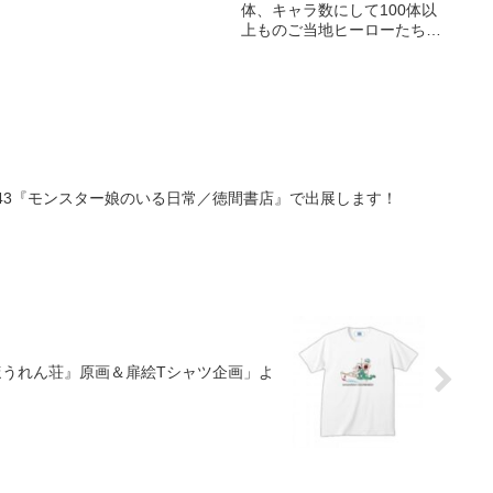
体、キャラ数にして100体以
か
ど「売切御免」の限定生産、
るぞ！
上ものご当地ヒーローたちが
受注生産のアイテムです。完
一堂に会する、世界最大級の
売する前にお買い求めくださ
ご当地ヒーローイベント
い
「2016ローカルヒーロー祭」
が10月1日（土）・2日（日）
の2日間にわたって開催決
定！
43『モンスター娘のいる日常／徳間書店』で出展します！
ほうれん荘』原画＆扉絵Tシャツ企画」よ