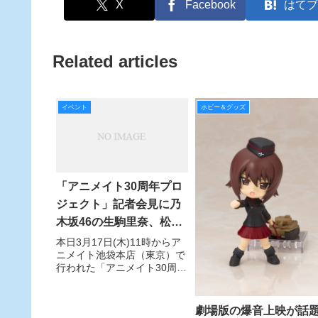
X
Facebook
はてブ
Related articles
イベント
ホビー＆グッズ
「アニメイト30周年プロ
ジェクト」記者会見に乃
木坂46の生駒里奈、松村
沙友理、佐々木琴子が出
本日3月17日(木)11時からア
ニメイト池袋本店（東京）で
席。アニメイトでの思い
行われた「アニメイト30周年
出を語った。
プロジェクト」の記者会見
に、乃木坂46の生駒里奈、松
村沙友理、佐々木琴子、声優
劇場版の爆音上映が話