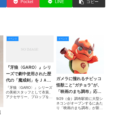
Pocket
LINE
コピー
イベント
イベント
『牙狼〈GARO〉』シリ
ーズで劇中使用された歴
ガメラに憧れるチビッコ
代の「魔戒剣」をＪＡＰ
怪獣こと“ガチョラ”が、
工房直営店＜GUILD-
『牙狼〈GARO〉』シリーズ
「映画のまち調布」応援
の美術スタッフとして衣装、
UNIT＞で展示中！ 2018
アクセサリー、プロップをデ
キャラクターとしてデビ
9/29（金）調布駅前に大型シ
年12月30日（日）まで開
ザイン＆制作しているＪＡＰ
ネコンがオープンするにあた
ューします！
催
工房が「『牙狼〈GARO〉』
り「映画のまち調布」が新た
魔戒剣展」を開催！ ＪＡＰ
題
なスタートを切ります。そこ