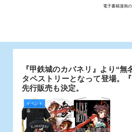
電子書籍漫画の
『甲鉄城のカバネリ』より“無
タペストリーとなって登場。『
先行販売も決定。
イベント