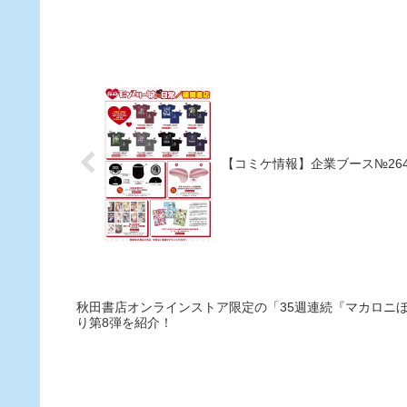
て、４月２2日（金）22:00
ら配信するSHOWRO
【コミケ情報】企業ブース№26
秋田書店オンラインストア限定の「35週連続『マカロニ
り第8弾を紹介！