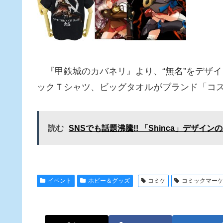
『甲鉄城のカバネリ』より、“無名”をデザ
ックＴシャツ、ビッグタオルがブランド「コ
読む
SNSでも話題沸騰!! 「Shinca」デザ
イベント
ホビー＆グッズ
コミケ
コミックマー