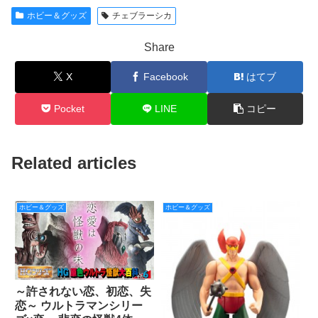
ホビー＆グッズ
チェブラーシカ
Share
X
Facebook
はてブ
Pocket
LINE
コピー
Related articles
ホビー＆グッズ
ホビー＆グッズ
～許されない恋、初恋、失
恋～ ウルトラマンシリー