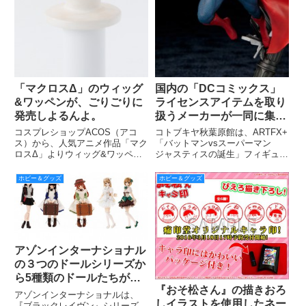
「マクロスΔ」のウィッグ
国内の「DCコミックス」
&ワッペンが、ごりごりに
ライセンスアイテムを取り
発売しよるんよ。
扱うメーカーが一同に集
結！ 『プロダクトDCコ
コスプレショップACOS（アコ
コトブキヤ秋葉原館は、ARTFX+
ミックス展』開催
ス）から、人気アニメ作品「マク
「バットマンvsスーパーマン
ロスΔ」よりウィッグ&ワッペン
ジャスティスの誕生」フィギュア
が発売される。 全国の
シリーズの発売を記念して、国内
ACOS（13店舗）・アニメイト各
DCコミックスアイテムメーカー
ホビー＆グッズ
ホビー＆グッズ
店にて発売予定。
の注目アイテム展示＆物販イベン
ト『プロダクトDCコミックス
展』を開催する。入場は無料。
アゾンインターナショナル
の３つのドールシリーズか
ら5種類のドールたちが発
『おそ松さん』の描きおろ
売される
アゾンインターナショナルは、
しイラストを使用したネー
『ブラックレイヴン』シリーズ、