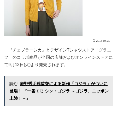
2016.08.30
『チェブラーシカ』とデザインTシャツストア「グラニ
フ」のコラボ商品が全国の店舗およびオンラインストアに
て9月13日(火)より発売されます。
読む
庵野秀明総監督による新作『ゴジラ』がついに
登場！ 『一番くじ シン・ゴジラ ～ゴジラ、ニッポン
上陸！～』