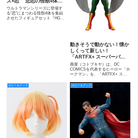
ズ×恋 悲恋の怪獣4体が
フィギュア化
ウルトラマンシリーズに登場す
る“恋”にまつわる怪獣4体を集結
させたフィギュアセット『HG原
色ウルトラ怪獣大百科その6～恋
愛は怪獣の味～』を、本日からバ
ンダイ公式ショッピングサイト
「プレミアムバンダイ」にて販売
を開始する。
動きそうで動かない！懐か
しくって新しい！
「ARTFX+ スーパーパワ
ーズクラシックス」に古代
壽屋（コトブキヤ）は、DC
からの戦士ホークマンが参
COMICSを代表するヒーロー「ホ
ークマン」を、「ARTFX+ スー
戦！
パーパワーズクラシックス」シリ
ーズでフィギュア化し、2016年
ホビー＆グッズ
ホビー＆グッズ
11月に発売する。