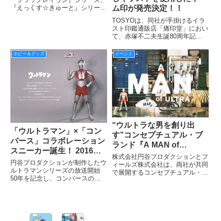
『えっくす☆きゅーと』シリー
ム印が発売決定！！
ズ・デザイナーズドールコレクシ
TOSYOは、同社が手掛けるイラ
ョン、『サアラズ ア･ラ･モー
スト印鑑通販店「痛印堂」におい
ド』新シリーズの3シリーズから
て、赤塚不二夫生誕80周年記念
5種類のドールを発売する。
作品「おそ松さん」のキャラ印を
2016年3月18日17時から予約受付
ホビー＆グッズ
イベント
を開始する。
“ウルトラな男を創り出
「ウルトラマン」×「コン
す”コンセプチュアル・ブ
バース」コラボレーション
ランド『A MAN of
スニーカー誕生！ 2016年7
ULTRA』のポップアッ
株式会社円谷プロダクションとフ
月リリース予定
円谷プロダクションが制作したウ
プ・ショップが2/1（水）
ィールズ株式会社は、両社が共同
ルトラマンシリーズの放送開始
で展開するコンセプチュアル・ラ
より2週間限定で銀座三越
50年を記念し、コンバースの
イセンスブランド『A MAN of
にオープン！
2016年秋冬シーズンテーマ
ULTRA』（ア・マン・オブ・ウ
「WORKING HERO」にちなんだ
ルトラ）のポップアップ・ショッ
コラボレーションモデルが誕生！
プを、銀座三越にて2/1（水）か
ら2/14（火）の2