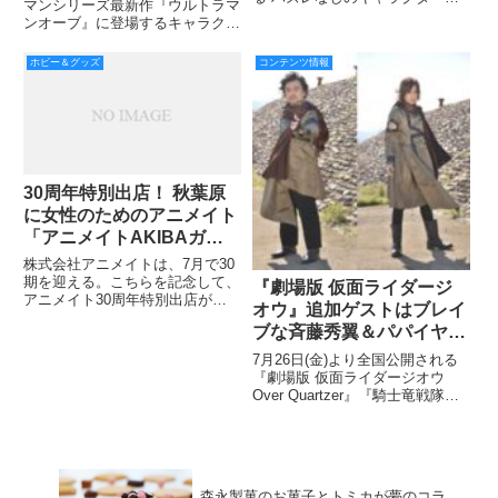
ブン店舗で販売開始
イ限定登場
マンシリーズ最新作『ウルトラマ
じ”「一番くじ」の最新作『一番
ンオーブ』に登場するキャラクタ
くじ 機動戦士ガンダム～マイル
ー「ジャグラス ジャグラー」が
ーム戦役～』を、11月中旬よ
使用するアイテム「ダークリン
ホビー＆グッズ
コンテンツ情報
り、全国のセブン‐イレブン店舗
グ」を忠実に再現した『DXダー
で展開します。1回620円（税
クリング』の予約受付をプレミア
込）
ムバンダイ限定で開始します。
30周年特別出店！ 秋葉原
に女性のためのアニメイト
「アニメイトAKIBAガー
ルズステーション」が
株式会社アニメイトは、7月で30
2016年7月誕生！
期を迎える。こちらを記念して、
『劇場版 仮面ライダージ
アニメイト30周年特別出店が決
オウ』追加ゲストはブレイ
定！ 2016年7月16日（土）、秋
ブな斉藤秀翼＆パパイヤ鈴
葉原に3店舗目となる「アニメイ
トAKIBAガールズステーショ
木！
7月26日(金)より全国公開される
ン」を出店する。秋葉原駅電気街
『劇場版 仮面ライダージオウ
口から徒歩3分と、分か
Over Quartzer』『騎士竜戦隊リ
ュウソウジャー THEMOVIE タイ
ムスリップ!恐竜パニック!!』の製
作発表に続き、『劇場版 仮面ラ
イダージオウ』の追加ゲストを発
表
森永製菓のお菓子とトミカが夢のコラ