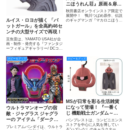
ニほうれん荘』原画＆扉絵
Tシャツ企画」より第13弾
秋田書店オンラインストア限定で
を紹介！
展開中！ 鴨川つばめ原作、伝説
ルイス・ロヨが描く 「バ
のギャグマンガ『マカロニほうれ
ん荘』「35週連続『マカロニほ
ットガール」を全高約46セ
うれん荘』原画＆扉絵Tシャツ企
ンチの大型サイズで再現！
画」をキャラクターランド公式サ
イトでも毎週フォロー！ 今回は
豆魚雷は、YAMATO USA社が企
早くも第13弾！ ９月23日2
画・制作・発売する『ファンタジ
ーフィギュアギャラリー/ DCコミ
ックス コレクション: バットガー
ル 1/6 レジンスタチュー 』の国
ホビー＆グッズ
ホビー＆グッズ
内流通販売を担当する。
MSが日常を彩る生活雑貨
になって登場！ 『一番く
ウルトラマンオーブの宿
じ 機動戦士ガンダム～マ
敵・ジャグラス ジャグラ
イルーム戦役～』11月中旬
ーの アイテム「ダークリ
バンプレストは、コンビニエンス
より、全国のセブン‐イレ
ストアを中心に人気を博してい
ング」がプレミアムバンダ
プレミアムバンダイは、ウルトラ
る“ハズレなしのキャラクターく