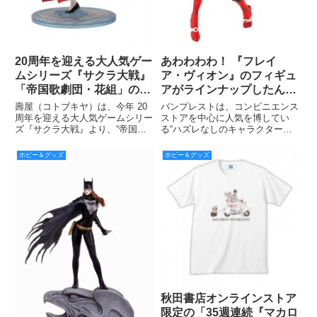
20周年を迎える大人気ゲー
あわわわわ！ 『フレイ
ムシリーズ『サクラ大戦』
ア・ヴィオン』のフィギュ
「帝国歌劇団・花組」の一
アがラインナップしたん
員・真宮寺さくらが
よ！！ 『一番くじ マクロ
壽屋（コトブキヤ）は、今年 20
バンプレストは、コンビニエンス
ARTFX J シリーズでフィ
スΔ（デルタ）』 6月中旬
周年を迎える大人気ゲームシリー
ストアを中心に人気を博してい
ズ『サクラ大戦』より、“帝国歌
る“ハズレなしのキャラクターく
ギュア化！
発売
劇団・花組”の一員・真宮寺さく
じ”「一番くじ」の最新作『一番
らを「ARTFX J（アートエフエ
くじ マクロスΔ（デルタ）』を、
ホビー＆グッズ
ホビー＆グッズ
ックス ジェイ）」シリーズでフ
6月中旬より、ファミリーマー
ィギュア化、2016年10月に発売
ト、書店、TSUTAYA、ホビーシ
する。
ョップ、アニメイト、アミュー
秋田書店オンラインストア
限定の「35週連続『マカロ