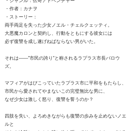
・ジャンル：伝奇アドベンチャー
・作者：カナヲ
・ストーリー：
両手両足を失った少女ノエル・チェルクェッティ。
大悪魔カロンと契約し、行動をともにする彼女には
必ず復讐を成し遂げねばならない男がいた。
それは――”市民の誇り”と称されるラプラス市長バロウ
ズ。
マフィアがはびこっていたラプラス市に平和をもたらし、
市民から愛されてやまないこの完璧無比な男に、
なぜ少女は激しく怒り、復讐を誓うのか？
四肢を失い、よろめきながらも復讐の歩みを止めないノエ
ルと