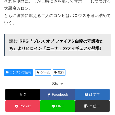
それを冷酷に、しかし時に体を張ってサポートしつづける
大悪魔カロン。
ともに復讐に燃える二人のコンビはバロウズを追い詰めて
いく。
読む
RPG『ブレス オブ ファイア6 白龍の守護者た
ち』よりヒロイン「ニーナ」のフィギュアが登場!
コンテンツ情報
ゲーム
無料
Share
X
Facebook
はてブ
Pocket
LINE
コピー