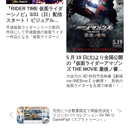
『RIDER TIME 仮面ライダ
ーシノビ』3/31（日）配信
スタート！ ビジュアル＆
キャスト＆トレーラーを一
平成仮面ライダーシリーズ第20
挙解禁！
作目にして平成最後の仮面ライダ
ー作品となる『仮面ライダージオ
ウ』のスピンオフ作品、ビデオパ
ス＋東映特撮ファンクラブ共同企
画 プレミアムドラマ『仮面ライ
ダージオウ スピンオフ RIDER
5 月 19 日(土)より全国公開
TIME』の『RIDER
の『仮面ライダーアマゾン
ズ THE MOVIE 最後ノ審
判』は「仮面ライダー」シ
大迫力の 4D 特別予告映像【劇場
リーズ史上初 4D 上映だゾ
ver./WEBver.】が解禁！ 異色の
仮面ライダーを五感で体感！！
ン！
揺れる！濡れる！光る！煙る！
超絶リアル体験に仮面ライダーア
マゾンズも武田玲奈ちゃんも大興
奮！！！ 劇場で仮面ライダーを
体感
完売につき数量限定で再販売決定！ 『シ
リコンカバーコレクション for Wii U
GamePad（スプラトゥーン）』