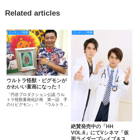
Related articles
コンテンツ情報
コンテンツ情報
ウルトラ怪獣・ピグモンが
かわいい童画になった！
「円谷プロダクション公認 ウル
トラ怪獣童画化計画 第一話 手
のりピグモン」！ 『ウルトラマ
ン』に登場するお馴染みの怪獣・
ピグモンが「ほっこり」としたか
わいい童画になった。原画や複製
画を発売！ 『正義の味方チャリ
絶賛発売中の「HH
ティー！』も実施中!!
VOL.6」にてVシネマ「仮
面ライダーブレイブ＆スナ