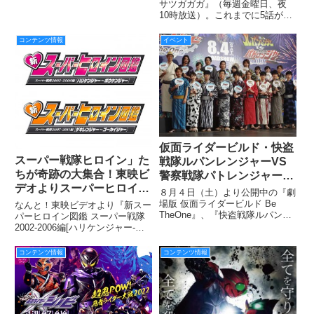
サツガガガ』（毎週金曜日、夜
10時放送）。これまでに5話が放
送され、残すはあと2回、3月1日
（金）には最終回を迎える。劇中
コンテンツ情報
イベント
の特撮パートの制作を東映が協力
し、登場するヒーローのスーツや
小物をレインボー造型企画が
仮面ライダービルド・快盗
スーパー戦隊ヒロイン」た
戦隊ルパンレンジャーVS
ちが奇跡の大集合！東映ビ
警察戦隊パトレンジャー
デオよりスーパーヒロイン
映画完成披露イベントが７
８月４日（土）より公開中の『劇
図鑑が復活！2018年10月3
月26日（木）六本木ヒルズ
場版 仮面ライダービルド Be
なんと！東映ビデオより『新スー
TheOne』、『快盗戦隊ルパンレ
日（水）Blu-rayで2巻同時
パーヒロイン図鑑 スーパー戦隊
アリーナにて開催★
ンジャーVS警察戦隊 en film』の
2002-2006編[ハリケンジャー-ボ
発売!!!
完成を記念して、六本木ヒルズア
ウケンジャー]』と『新スーパー
リーナで行われた完成披露イベン
ヒロイン図鑑 スーパー戦隊2007‐
コンテンツ情報
コンテンツ情報
トの模様をレポートします！
2011編[ゲキレンジャー-ゴーカイ
ジャー]』の