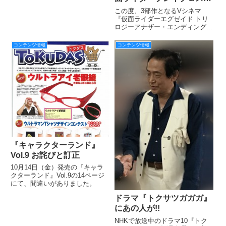
イプ」より瀬戸利樹さん＆
この度、3部作となるVシネマ
松本享恭さん対談を掲載！
『仮面ライダーエグゼイド トリ
ロジーアナザー・エンディング』
お二人からスペシャル動画
より、第1弾『仮面ライダーブレ
も!!
イブ＆スナイプ』から、W主演の
コンテンツ情報
コンテンツ情報
瀬戸利樹さん（鏡飛彩／ブレイブ
役）＆松本享恭さん（花家大我／
スナイプ役）対談を掲載！
『キャラクターランド』
Vol.9 お詫びと訂正
10月14日（金）発売の『キャラ
クターランド』Vol.9の14ページ
にて、間違いがありました。
ドラマ『トクサツガガガ』
にあの人が!!
NHKで放送中のドラマ10『トク