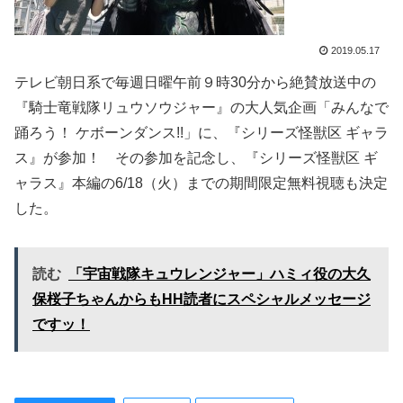
2019.05.17
テレビ朝日系で毎週日曜午前９時30分から絶賛放送中の
『騎士竜戦隊リュウソウジャー』の大人気企画「みんなで
踊ろう！ ケボーンダンス!!」に、『シリーズ怪獣区 ギャラ
ス』が参加！ その参加を記念し、『シリーズ怪獣区 ギ
ャラス』本編の6/18（火）までの期間限定無料視聴も決定
した。
読む
「宇宙戦隊キュウレンジャー」ハミィ役の大久
保桜子ちゃんからもHH読者にスペシャルメッセージ
ですッ！