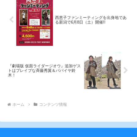
西恵子ファンミーティングを出身地であ
る新潟で6月8日（土）開催!!
『劇場版 仮面ライダージオウ』追加ゲス
トはブレイブな斉藤秀翼＆パパイヤ鈴
木！
ホーム
コンテンツ情報