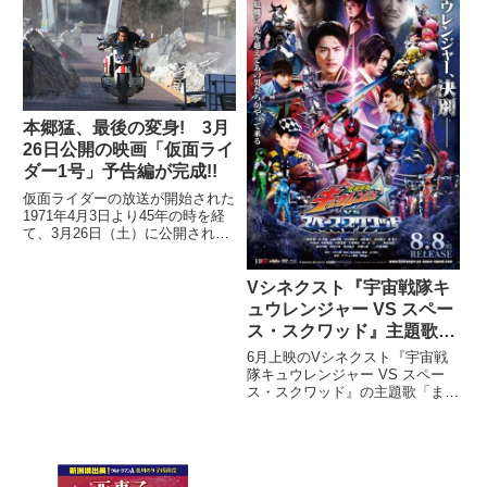
会～水木しげるさんメモリアル
～」を開催。上映会ではD
本郷猛、最後の変身! 3月
26日公開の映画「仮面ライ
ダー1号」予告編が完成!!
仮面ライダーの放送が開始された
1971年4月3日より45年の時を経
て、3月26日（土）に公開され
る、映画『仮面ライダー１号』の
予告編をいち早く公開！
Vシネクスト『宇宙戦隊キ
ュウレンジャー VS スペー
ス・スクワッド』主題歌
「また君に会いたい」発
6月上映のVシネクスト『宇宙戦
表!!キュウレンジャーが歌
隊キュウレンジャー VS スペー
ス・スクワッド』の主題歌「また
うPVも一部公開!
君に会いたい」を、キュウレンジ
ャーのキャスト7名（岐洲匠、岸
洋佑、山崎大輝、大久保桜子、榊
原徹士、田口翔大、南圭介）と、
TVシリーズの主題