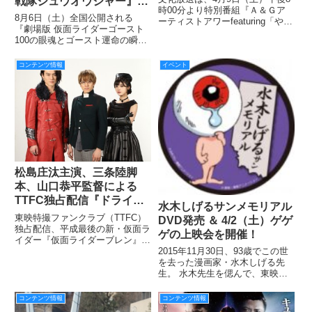
戦隊ジュウオウジャー』製
ぎ」「i☆Ris」』 4月9日
時00分より特別番組『Ａ＆Ｇア
作発表会見にヒーローたち
8月6日（土）全国公開される
ーティストアワーfeaturing「やな
（土）午後8時スタート
が集結！2016年も熱い夏
『劇場版 仮面ライダーゴースト
ぎなぎ」「i☆Ris」』を放送す
100の眼魂とゴースト運命の瞬
になること間違いなし!!
る。
間』『劇場版 動物戦隊ジュウオ
ウジャー ドキドキサーカスパニ
コンテンツ情報
イベント
ック！』の製作発表会見が、6月
8日（水）東京国際フォーラムに
て行われました。
松島庄汰主演、三条陸脚
本、山口恭平監督による
TTFC独占配信『ドライブ
水木しげるサンメモリアル
サーガ 仮面ライダーブレ
東映特撮ファンクラブ（TTFC）
DVD発売 ＆ 4/2（土）ゲゲ
ン』予告編を公開！主要キ
独占配信、平成最後の新・仮面ラ
ゲの上映会を開催！
イダー『仮面ライダーブレン』の
ャストも発表！
予告編が公開になりました！ 主
2015年11月30日、93歳でこの世
要キャストは、主人公のブレンを
を去った漫画家・水木しげる先
はじめ、ハート様、メディック、
生。 水木先生を偲んで、東映ビ
そして……ベルトさん!? の姿
デオからメモリアルDVDが7月に
も！？ まずは予告編をご覧あ
発売されます。さらに今週末の4
コンテンツ情報
コンテンツ情報
月2日（土）には「ゲゲゲの上映