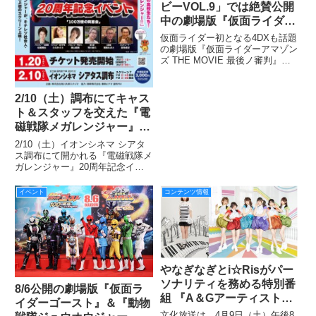
ビーVOL.9」では絶賛公開
中の劇場版『仮面ライダー
アマゾンズ THE MOVIE 最
仮面ライダー初となる4DXも話題
後ノ審判』より駆除班4名
の劇場版『仮面ライダーアマゾン
ズ THE MOVIE 最後ノ審判』よ
による座談会を敢行！ 本
り駆除班の、志藤真役・俊藤光利
誌読者にスペシャルメッセ
さん、高井望役・宮原華音さん、
ージも!!!
三崎一也役・勝也さん、福田耕太
2/10（土）調布にてキャス
役・田邊和也さんに集まっていた
ト＆スタッフを交えた『電
だきました！
磁戦隊メガレンジャー』20
周年記念イベント を開
2/10（土）イオンシネマ シアタ
催！1/19（金）深夜よりチ
ス調布にて開かれる『電磁戦隊メ
ガレンジャー』20周年記念イベ
ケット販売スタート！
ントに、諸星学園高校出身のあの
ヒーローたちが帰ってきます！
イベント
コンテンツ情報
番組終了後、メガレンジャーの上
映イベントが開催されるのは史上
初！ キャスト＆スタッフを
やなぎなぎとi☆Risがパー
ソナリティを務める特別番
8/6公開の劇場版『仮面ラ
組 『A＆Gアーティストア
イダーゴースト』＆『動物
ワーfeaturing「やなぎな
文化放送は、4月9日（土）午後8