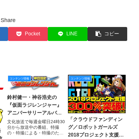
Share
Pocket
LINE
コピー
コンテンツ情報
コンテンツ情報
鈴村健一・神谷浩史の
『仮面ラジレンジャー』
アニバーサリーアルバム
「クラウドファンディン
制作決定！ 稲田徹さん、
文化放送で毎週金曜日24時30
グ／ロボットガールズ
分から放送中の番組、特撮
関智一さん、杉田智和さ
祭
の・特撮による・特撮のため
2018プロジェクト支援」
んも参加決定
のラジオ…その名も『東映公
信