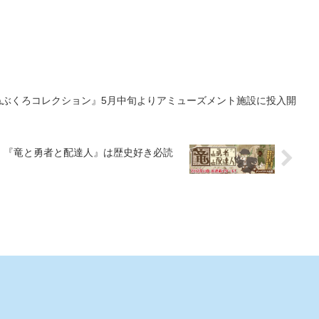
田口翔大（佐久間小太郎/コグ
田富さんと鷹山仁役/谷口賢志
映
マスカイブルー役）さんと松
中！ さらにお二人から
さん、お二人ならでのは絶妙
本寛也（ホシ★ミナト役、ス
なトークを発売中のハイパー
スペシャル動画も!!
ーパー戦隊親善大使）さんの
ホビーにてご堪能下さいま
登壇が決定した！
せ。
ねぶくろコレクション』5月中旬よりアミューズメント施設に投入開
？ 『竜と勇者と配達人』は歴史好き必読