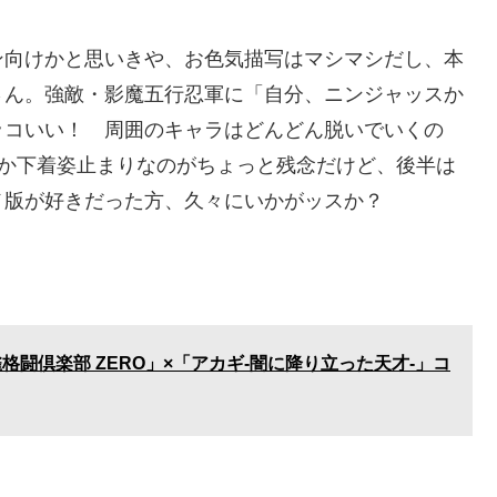
ン向けかと思いきや、お色気描写はマシマシだし、本
さん。強敵・影魔五行忍軍に「自分、ニンジャッスか
ッコいい！ 周囲のキャラはどんどん脱いでいくの
とか下着姿止まりなのがちょっと残念だけど、後半は
メ版が好きだった方、久々にいかがッスか？
格闘倶楽部 ZERO」×「アカギ-闇に降り立った天才-」コ