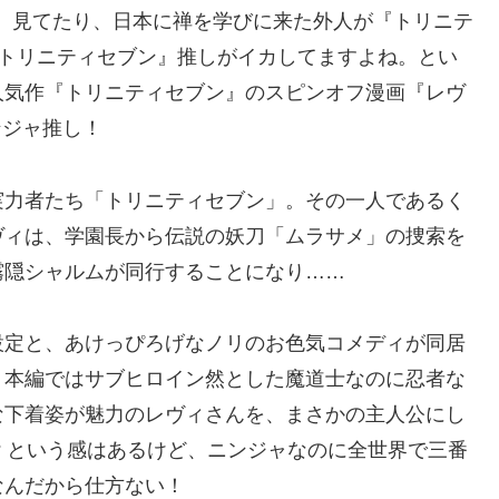
』見てたり、日本に禅を学びに来た外人が『トリニテ
『トリニティセブン』推しがイカしてますよね。とい
人気作『トリニティセブン』のスピンオフ漫画『レヴ
ニンジャ推し！
実力者たち「トリニティセブン」。その一人であるく
ヴィは、学園長から伝説の妖刀「ムラサメ」の捜索を
霧隠シャルムが同行することになり……
設定と、あけっぴろげなノリのお色気コメディが同居
。本編ではサブヒロイン然とした魔道士なのに忍者な
な下着姿が魅力のレヴィさんを、まさかの主人公にし
? という感はあるけど、ニンジャなのに全世界で三番
なんだから仕方ない！