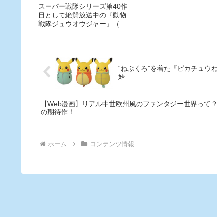
ルバム第1弾が4/27に発
スーパー戦隊シリーズ第40作
（東京・池袋）での特別上
目として絶賛放送中の『動物
会が開かれることも決定し
売！
戦隊ジュウオウジャー』（毎
た。参加料は無料。
週日曜朝7時30分よりテレビ
朝日系）のミニアルバム第1
弾が、4月27日（水）に発売
されます！ もちろん歌詞カ
ードが絵本になったコロちゃ
“ねぶくろ”を着た『ピカチュウ
んパックも同時発売！
始
【Web漫画】リアル中世欧州風のファンタジー世界って
の期待作！
ホーム
コンテンツ情報