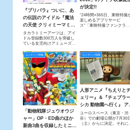
が決定!!
『プリパラ』ついに、あ
“24時間×365日、東映特撮
の伝説のアイドル『魔法
楽しめるアプリサービ
の天使 クリィミーマミ』
ス”「東映特撮ファンクラブ
（ＴＴＦＣ）」は、今年で
とのコラボスタート！
タカラトミーアーツは、アイ
回目となる「東映特撮ファ
ドル登録数300万人を突破し
感謝祭」を10月27日（土
ている女児向けアミューズメ
開催する。そのメイン会場
ントゲーム『プリパラ』のゲ
ライブ映像が生配信される
ーム新弾「神４弾」を10月6
コンテンツ情報
コンテンツ情報
とが決定した！
日（木）から稼動開始し、こ
の中で“伝説のアイドルアニ
メ”『魔法の天使 クリィミー
マミ』とのコラボレーション
人形アニメ『ちえりと
ェリー』＆『チェブラ
シカ 動物園へ行く』 ア
「動物戦隊ジュウオウジ
メイト池袋本店での特
ユーロスペース（東京・渋
谷）での劇場公開が7月30
ャー」OP・ED曲のほか
上映会の開催が決定！
（土）からに決定。それに
新曲3曲を収録したミニア
駆け、アニメイト池袋本店