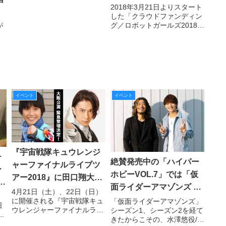
開始わずか1時間20分で
2018年3月21日よりスタート
認 鈴村健一・神谷浩史の仮面
した「クラウドファンディン
ラジレンジャー』。仮面ライ
第一目標を達成！ さら
グ／ロボットガールズ2018プ
が
ダー45周年、スーパー戦隊シ
に第二目標＆追加リター
ロジェクト支援」だが、募集
リーズ40作目、ラジレンジャ
ンを発表！
開始からわずか1時間20分と
ー5年周年を記念して、ラ
いう短時間で第一目標150万
3
円を超スピード達成！ 現時
ン
点で目標の350％、実に
）に
5,255,500円
の
こ
イベント
イベント
『宇宙戦隊キュウレンジ
チ
絶賛発売中の「ハイパー
ャーファイナルライブツ
ー
ホビーVOL.7」では「仮
アー2018』に田口翔大＆
ニ
面ライダーアマゾンズ シ
松本寛也が登壇決定！
4月21日（土）、22日（日）
別
ーズン2」Blu-ray発売を
に開催される『宇宙戦隊キュ
「仮面ライダーアマゾンズ」
日
ウレンジャーファイナルライ
シーズン1、シーズン2を経て
記念して藤田富さんと谷
先
ブツアー2018』大阪公演に、
きたからこその、水澤悠役/藤
口賢志さん対談を掲載