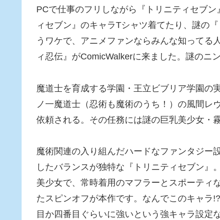
PCで仕事のフリしながら『トリニティセブン
ィセブン』のキャラTシャツ着てたり、謎の
うワケで、アニメファンならみんな知ってる
ィ忍伝』がComicWalkerに来ました。謎の
魔道士を育成する学園・王立ビブリア学園の
ノ一魔道士（忍術も魔術のうち！）の風間レ
依頼される。その任務には謎の巨乳美少女・
魔術関連の入り組んだハードなファンタジー
したバランスが独特な『トリニティセブン』
美少女で、常時着用のマフラーとスポーティ
たスピンオフが本作です。なんでこのキャラ!
目か四番目ぐらいに強いという強キャラ設定