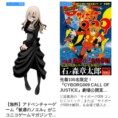
戦隊キュウレンジャー VS スペー
ヒーローたちが帰ってきます！
ス・スクワッド』について、本作
コンテンツ情報
イベント
番組終了後、メガレンジャーの上
のメ
映イベントが開催されるのは史上
初！ キャスト＆スタッフを
先着100名限定！
『CYBORG009 CALL OF
JUSTICE』劇場公開直前
記念、柿本広大監督＆齋藤
三栄書房の「サイボーグ009 コン
将嗣キャラデザ＆小林雅士
ビニコミック」または「サイボー
【無料】アドベンチャーゲ
グ009大解剖」を会場で購入され
プロデューサーによるトー
た方を対象に、11/25より第1章が
ーム『被虐のノエル』がニ
クショーを11/20（日）開
劇場公開される『CYBORG009
コニコゲームマガジンで公
催!!
CALL OF JUSTICE』の公開直前