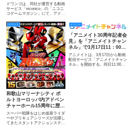
開！
ドワンゴは、同社が運営する動画
記念スタッフトークショーが開催
サービス「niconico」の「ニコニ
コゲームマガジン」にて、アドベ
ンチャーゲーム『被虐のノエル』
を公開しました。
イベント
イベント
「アニメイト30周年記者会
見」を「アニメイトチャン
ネル」で3月17日11：00か
ら生配信！
アニメイトは、3月17日から動画
配信サービス「アニメイトチャン
ネル」を開始する。同日11:00か
らマスコミ向けに開催される「ア
ニメイト30周年プロジェクト
記者会見」を一般でも視聴するこ
とができるように生配信を行う。
和歌山マリーナシティ ポ
ルトヨーロッパ内アドベン
チャーホール15周年に歴代
戦士集結!! ルパンエックス/
スーパー戦隊をはじめ仮面ライダ
パトレンエックス参戦!!
ーやプリキュアシリーズが活躍し
てきたスタントアクションステー
「快盗戦隊ルパンレンジャ
ジ『和歌山マリーナシティ ポル
ーVS警察戦隊パトレンジ
トヨーロッパ内アドベン チャー