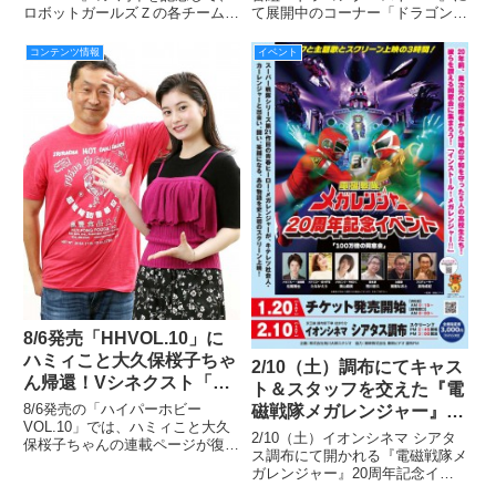
て展開中のコーナー「ドラゴンク
ロボットガールズＺの各チームよ
エストX 初心者大使」の新企画と
りチームリーダーたちが参戦する
してシェアハウス「ドラハ」が始
「特別サミット」を、2016年5月
コンテンツ情報
イベント
動する。
19日（木）21時からニコニコ生
放送にて開催する。
8/6発売「HHVOL.10」に
ハミィこと大久保桜子ちゃ
2/10（土）調布にてキャス
ん帰還！Vシネクスト「宇
ト＆スタッフを交えた『電
宙戦隊キュウレンジャー
8/6発売の「ハイパーホビー
磁戦隊メガレンジャー』20
VS スペース・スクワッ
VOL.10」では、ハミィこと大久
周年記念イベント を開
2/10（土）イオンシネマ シアタ
保桜子ちゃんの連載ページが復
ド」より坂本浩一監督と対
催！1/19（金）深夜よりチ
ス調布にて開かれる『電磁戦隊メ
活！ 8月8日(水) にBlu-ray&DVD
談！SP動画も!!!
ガレンジャー』20周年記念イベ
ケット販売スタート！
が発売されるVシネクスト『宇宙
ントに、諸星学園高校出身のあの