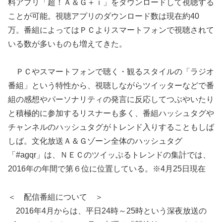
料アプリ「超！Ａ＆Ｇ＋ｉ」をダウンロードして視聴する
ことが可能。視聴アプリのダウンロード数は現在約40
万。番組によってはＰＣよりスマートフォンで視聴されて
いる数が多いものも増えてきた。
ＰＣやスマートフォンで聴く・観るスタイルの「ラジオ
番組」という特性から、視聴しながらツイッターなどで番
組の感想やパーソナリティの発言に反応してつぶやいたり
と積極的に参加するリスナーも多く、番組ハッシュタグや
チャンネルのハッシュタグがトレンド入りすることもしば
しば。文化放送Ａ＆Ｇゾーン全体のハッシュタグ
「#agqr」は、ＮＥＣのツイッぷるトレンドの集計では、
2016年の年間で第６位に位置している。※4月25日現在
＜ 配信番組について ＞
2016年4月からは、平日24時～25時という深夜放送の