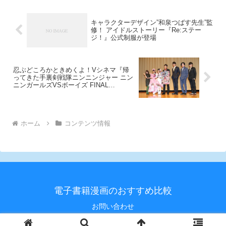
ャー スペシャルバトルス
ホール』が、今年15 周年を迎え
テージ」開催!!!
ます！ そこで今夏、「快盗」と
「警察
キャラクターデザイン”和泉つばす先生”監
修！ アイドルストーリー『Re:ステー
ジ！』公式制服が登場
忍ぶどころかときめくよ！Vシネマ『帰
ってきた手裏剣戦隊ニンニンジャー ニン
ニンガールズVSボーイズ FINAL
WARS』完成披露上映会＆舞台挨拶レポ
ート!!
ホーム
コンテンツ情報
電子書籍漫画のおすすめ比較
お問い合わせ
© 2020 電子書籍漫画のおすすめ比較.