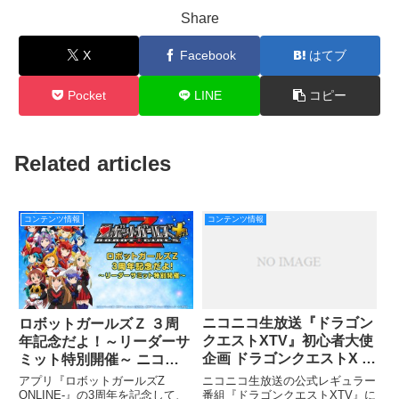
Share
X
Facebook
はてブ
Pocket
LINE
コピー
Related articles
コンテンツ情報
コンテンツ情報
ニコニコ生放送『ドラゴン
ロボットガールズＺ ３周
クエストXTV』初心者大使
年記念だよ！～リーダーサ
企画 ドラゴンクエストX シ
ミット特別開催～ ニコニ
ェアハウス「ドラハ」始
コ生放送 9 カ月振りに実施
ニコニコ生放送の公式レギュラー
アプリ『ロボットガールズZ
動！
決定！！
番組『ドラゴンクエストXTV』に
ONLINE-』の3周年を記念して、