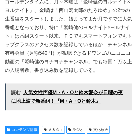
ゴールデンタイムに、月～木曜は「鷲崎健のヨルナイト×
ヨルナイト」、金曜は「西山宏太郎のたろゆめ」の2つの
生番組をスタートしました。始まって１か月ですでに人気
番組となっており、特に「鷲崎健のヨルナイト×ヨルナイ
ト」は番組スタート以来、ＰＣでもスマートフォンでもト
ップクラスのアクセス数を記録しているほか、チャンネル
有料会員（月額540円）が視聴できるドワンゴのニコニコ
動画の「鷲崎健のヨナヨナチャンネル」でも毎回１万以上
の入場者数、書き込み数を記録している。
読む
人気女性声優M・A・Oと鈴木愛奈が日曜の夜
に地上波で新番組！『M・A・Oと鈴木』
コンテンツ情報
Ａ＆Ｇ＋
ラジオ
文化放送