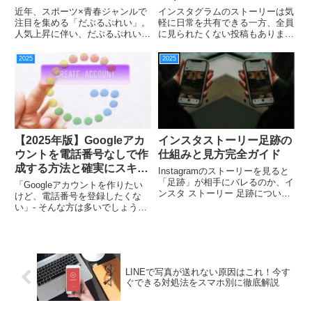
読む方法
対処まで完全ガイド
近年、スポーツ×青春ジャンルで
インスタグラムのストーリーは気
注目を集める「だぶるぷれい」。
軽に日常を共有できる一方、全員
人気上昇に伴い、だぶるぷれい
に見られたくない投稿もあります
rawやだぶるぷれい 漫画といった
よね。そんな時に便利なのがイン
検索が増えています。しかし、そ
スタストーリー非表示機能です。
2025
2025
の裏には誤解されやすいリスク
しかし、「公開範囲設定と何が違
や、知らないままでは損をしてし
う？」「非表示って相手にバレ
まう読み方の問題も潜んでいま...
る？」「解除方法は？」と疑問も
多...
【2025年版】Googleアカ
インスタストーリー足跡の
ウントを電話番号なしで作
仕組みと見方完全ガイド
成する方法と確実にスキッ
Instagramのストーリーを見ると
プするコツ
「足跡」が相手にバレるのか、イ
「Googleアカウントを作りたい
ンスタ ストーリー 足跡について
けど、電話番号を登録したくな
不安に感じる人はとても多いで
い」- そんな方は多いでしょう。
す。さらに「インスタ 足跡 見れ
実際、2025年現在でも電話番号
ないのはなぜ？」「インスタ ス
なしでGoogleアカウントを作成
トーリー 順番には意味があ
する方法は存在します。しかし、
る？」「インスタ 足跡 ...
年々セキュリティ対策が強化され
ているため、確実にス...
LINEで写真が送れない原因はこれ！今す
ぐできる対処法をスマホ別に徹底解説