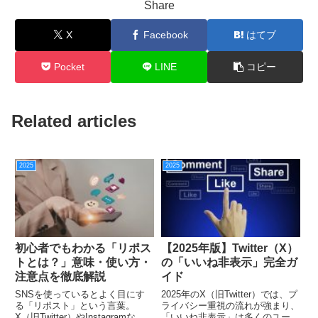
Share
X
Facebook
はてブ
Pocket
LINE
コピー
Related articles
2025
2025
初心者でもわかる「リポス
【2025年版】Twitter（X）
トとは？」意味・使い方・
の「いいね非表示」完全ガ
注意点を徹底解説
イド
SNSを使っているとよく目にす
2025年のX（旧Twitter）では、プ
る「リポスト」という言葉。
ライバシー重視の流れが強まり、
X（旧Twitter）やInstagramな
「いいね非表示」は多くのユーザ