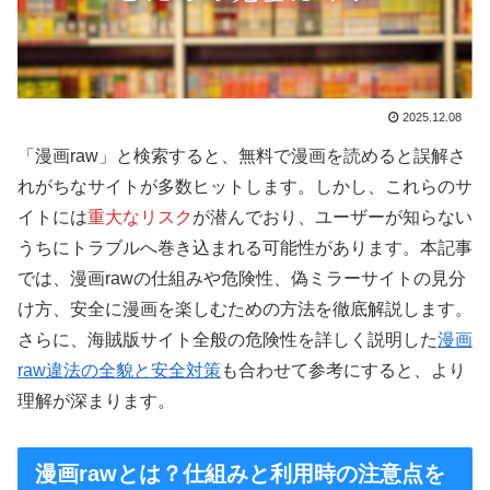
2025.12.08
「漫画raw」と検索すると、無料で漫画を読めると誤解さ
れがちなサイトが多数ヒットします。しかし、これらのサ
イトには
重大なリスク
が潜んでおり、ユーザーが知らない
うちにトラブルへ巻き込まれる可能性があります。本記事
では、漫画rawの仕組みや危険性、偽ミラーサイトの見分
け方、安全に漫画を楽しむための方法を徹底解説します。
さらに、海賊版サイト全般の危険性を詳しく説明した
漫画
raw違法の全貌と安全対策
も合わせて参考にすると、より
理解が深まります。
漫画rawとは？仕組みと利用時の注意点を