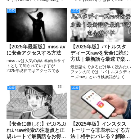
ど、さまざまなサービスで採用さ
ーにとって欠かせない設定になり
れている機能ですが、具体的に何
ました。本記事では、Twitter い
2025
2025
を指し、どのように使うのか曖昧
いね 非表示を中心に、X いいね
な人も多いでしょう。この記事で
見れない・Twitter いいね 公...
は、リポストとは何か...
【2025年最新版】miss av
【2025年版】バトルスタ
に安全アクセスする方法
ディーズrawを安全に読む
方法｜最新話を最速で楽し
miss avは人気の高い動画系サイ
む完全ガイド
トとして知られていますが、
最新話をできるだけ早く読みたい
2025年現在ではアクセスできな
ファンの間では「バトルスタディ
い、画面が真っ黒で再生できな
ーズraw」という検索語がよく使
い、ミラーサイトの安全性が分か
われます。しかし、このrawとい
らないといった声が増えていま
うキーワードには誤解されやすい
2025
2025
す。この記事では、miss avの基
意味があり、検索する際にはリス
礎情報からアクセス障害の...
クが伴う点も存在します。本記事
では、バトルスタディーズ最...
【安全に楽しむ】だぶるぷ
【2025年版】インスタス
れいraw検索の注意点と正
トーリーを非表示にする方
規ルートで最新話をお得に
法｜相手にバレる？解除・