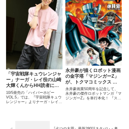
メンバー構成によるK
永井豪が描くロボット漫画
「宇宙戦隊キュウレンジャ
の金字塔「マジンガーZ」
ー」ナーガ・レイ役の山崎
が、トクマコミックス ハ
大輝くんからHH読者にス
イパーホビー第1弾として
永井豪画業50周年を記念して、
ペシャルメッセージです！
10/5発売の「ハイパーホビー
2018年1/10（水）に全3巻
永井豪の傑作ロボットマンガ『マ
VOL.5」では、『宇宙戦隊キュウ
ジンガーZ』を単行本化！ 『スー
同時発売！！！
レンジャー』よりナーガ・レイ／
パーロボット大戦』などでマジン
ヘビツカイシルバー役の山崎大輝
ガーZは知っていてもストーリー
くんインタビューを掲載！ダーク
までは知らなかったという方か
ナーガについても伺ってます。
ら、かつて読んでいたけどちょっ
と忘れてしまったという方まで、
『七つの大罪』最新280話ネタバレ・考