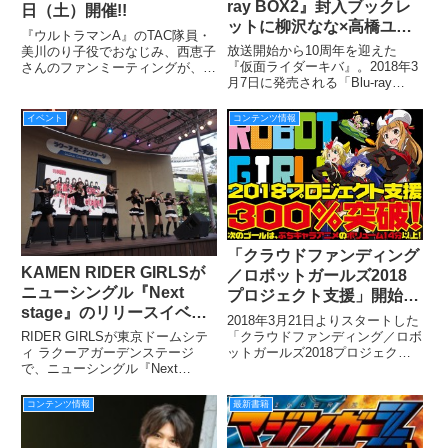
ray BOX2』封入ブックレ
日（土）開催!!
ットに柳沢なな×高橋ユウ
『ウルトラマンA』のTAC隊員・
のスペシャル対談が掲載決
放送開始から10周年を迎えた
美川のり子役でおなじみ、西恵子
定！
『仮面ライダーキバ』。2018年3
さんのファンミーティングが、彼
月7日に発売される「Blu-ray
女の出身地である新潟県の「ラウ
BOX2」に封入されるブックレッ
ンジバー ささき」にて開催され
トに、本作のWヒロイン・柳沢な
ます。
イベント
コンテンツ情報
なさん（麻生恵 役）と高橋ユウ
さん（当時：優）（麻生ゆり
役）のスペシャル対談が
「クラウドファンディング
KAMEN RIDER GIRLSが
／ロボットガールズ2018
ニューシングル『Next
プロジェクト支援」開始わ
stage』のリリースイベン
ずか1時間20分で第一目標
2018年3月21日よりスタートした
トを開催！
を達成！ さらに第二目標
「クラウドファンディング／ロボ
RIDER GIRLSが東京ドームシテ
ットガールズ2018プロジェクト
ィ ラクーアガーデンステージ
＆追加リターンを発表！
支援」だが、募集開始からわずか
で、ニューシングル『Next
1時間20分という短時間で第一目
stage』（発売中）のリリースイ
標150万円を超スピード達成！
ベントを開催！ １月24日で卒
コンテンツ情報
最新書籍
現時点で目標の350％、実に
業する２人のメンバー、昨年11
5,255,500円
月に加わったメンバー、計７人の