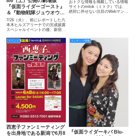
クション）』は裏サンデー
8/6（土）公開の劇場版
おトクな情報を掲載している情報
連載の期待作！
『仮面ライダーゴースト』
サイトのmitok（ミトク）では、
絶対に外せない注目のWebマンガ
＆『動物戦隊ジュウオウジ
（無料）を定期的に紹介してい
ャー』完成披露上映会＆舞
7/26（火）、前にレポートした六
る。今回紹介する無料Web漫画
台挨拶レポート！
本木ヒルズアリーナでの完成披露
は、谷口悟朗推薦の異世界ファン
スペシャルイベントの後、新宿バ
タジー、『ある預言者の物語（フ
ルト9にて『劇場版 仮面ライダー
ィクション）』。Webマン
ゴースト １００の眼魂とゴース
イベント
コンテンツ情報
ト運命の瞬間』＆『劇場版 動物
戦隊ジュウオウジャー ドキドキ
サーカスパニック！』の完
西恵子ファンミーティング
『仮面ライダーキバ Blu-
を出身地である新潟で6月8