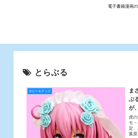
電子書籍漫画の
とらぶる
ま
ホビー＆グッズ
ぶ
が
虎の
モ・
定、
葉原