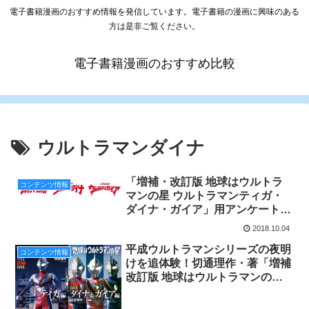
電子書籍漫画のおすすめ情報を発信しています。電子書籍の漫画に興味のある
方は是非ご覧ください。
電子書籍漫画のおすすめ比較
ウルトラマンダイナ
「増補・改訂版 地球はウルトラ
コンテンツ情報
マンの星 ウルトラマンティガ・
ダイナ・ガイア」用アンケート大
募集！！！
2018.10.04
平成ウルトラマンシリーズの夜明
コンテンツ情報
けを追体験！切通理作・著「増補
改訂版 地球はウルトラマンの
星」＜ティガ編＞＜ダイナ＆ガイ
ア編＞が3/20より順次全国同時発