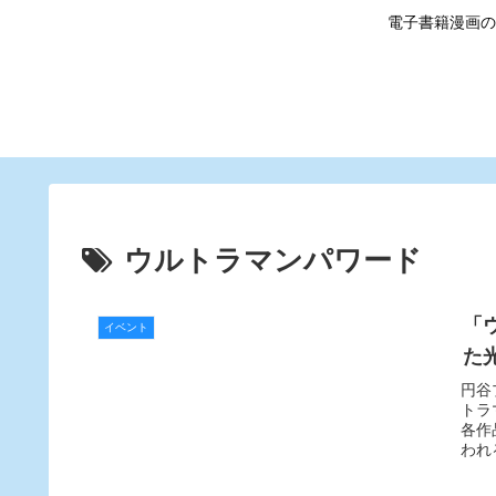
電子書籍漫画の
ウルトラマンパワード
「
イベント
た
円谷
トラ
各作
われ