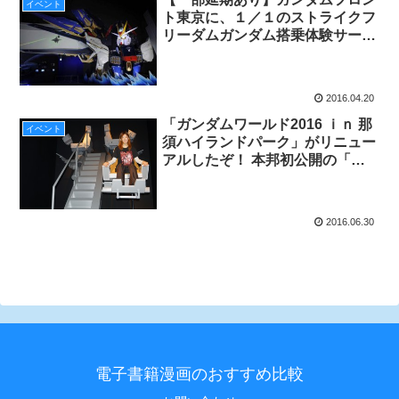
イベント
ト東京に、１／１のストライクフ
リーダムガンダム搭乗体験サービ
スが登場！
2016.04.20
「ガンダムワールド2016 ｉｎ 那
イベント
須ハイランドパーク」がリニュー
アルしたぞ！ 本邦初公開の「ホ
ワイトベース実物大キャプテンシ
ート」でブライトさん気分が味わ
える！
2016.06.30
電子書籍漫画のおすすめ比較