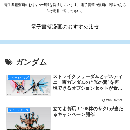
電子書籍漫画のおすすめ情報を発信しています。電子書籍の漫画に興味のある
方は是非ご覧ください。
電子書籍漫画のおすすめ比較
ガンダム
ストライクフリーダムとデスティ
ホビー＆グッズ
ニー両ガンダムの “光の翼”を再
現できるオプションセットが食玩
「FW GUNDAM CONVERGE」
に限定で登場
2016.07.29
立てよ食玩！108体のザクIIが当た
ホビー＆グッズ
るキャンペーン開催