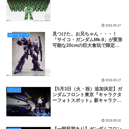
2016.06.27
見つけた、お兄ちゃん・・・！
ホビー＆グッズ
「サイコ・ガンダムMk-II」が変形
可能な20cmの巨大食玩で限定登
場
2016.05.27
【5月3日（火・祝）追加決定】ガ
イベント
ンダムフロント東京『キャラクタ
ーフォトスポット』新キャラクタ
ー登場！
2016.05.02
【一部延期あり】ガンダムフロン