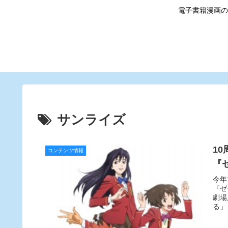
電子書籍漫画の
サンライズ
1
コンテンツ情報
『
今年
『ゼ
劇場
る」