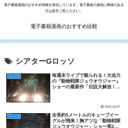
電子書籍漫画のおすすめ情報を発信しています。電子書籍の漫画に興味のある
方は是非ご覧ください。
電子書籍漫画のおすすめ比較
シアターGロッソ
毎週末ライブで観られる！大迫力
イベント
の『動物戦隊ジュウオウジャー』
ショーの最新作「伝説大解放！ジ
ュウオウイーグル覚醒！！」がシ
アターGロッソで絶賛公演中！
2016.10.07
全長約5メートルのキューブイー
イベント
グルが飛来！胸アツな「動物戦隊
ジュウオウジャー」ショー第2弾