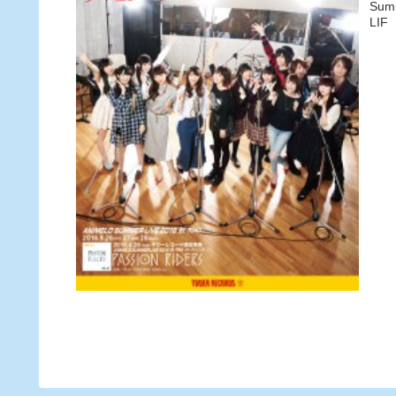
Sum
LIF