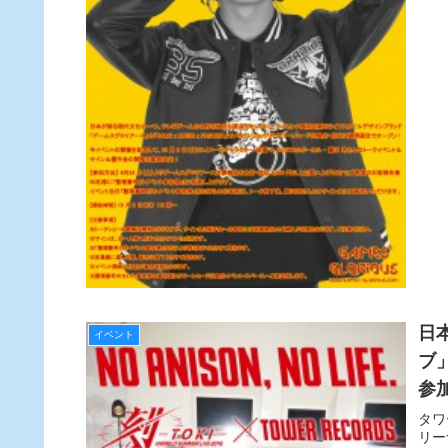
日
イベント
ブ
参
タワ
リー