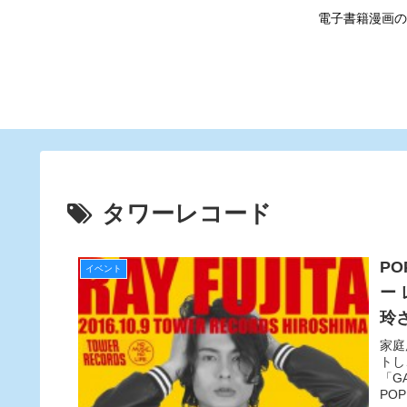
電子書籍漫画の
タワーレコード
PO
イベント
ー
玲
家庭
トし
「G
POP