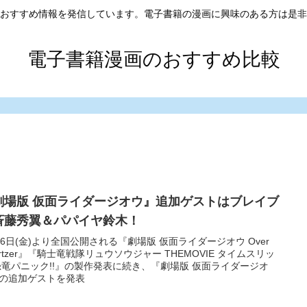
おすすめ情報を発信しています。電子書籍の漫画に興味のある方は是非
電子書籍漫画のおすすめ比較
劇場版 仮面ライダージオウ』追加ゲストはブレイブ
斉藤秀翼＆パパイヤ鈴木！
26日(金)より全国公開される『劇場版 仮面ライダージオウ Over
artzer』『騎士竜戦隊リュウソウジャー THEMOVIE タイムスリッ
恐竜パニック!!』の製作発表に続き、『劇場版 仮面ライダージオ
の追加ゲストを発表