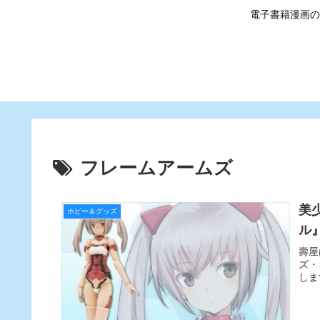
電子書籍漫画の
フレームアームズ
美
ホビー＆グッズ
ル
壽屋
ズ・
しま