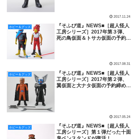
2017.11.24
『そふび道』NEWS■［超人怪人
ホビー＆グッズ
工房シリーズ］2017年第３弾、
死の鳥仮面＆トサカ仮面の予約締
め切り迫る！
2017.08.31
『そふび道』NEWS■［超人怪人
ホビー＆グッズ
工房シリーズ］2017年第２弾、
翼仮面と大ナタ仮面の予約締め切
り迫る！
2017.05.24
『そふび道』NEWS■［超人怪人
ホビー＆グッズ
工房シリーズ］第１弾だった十面
鬼ペンスタンドが復活！