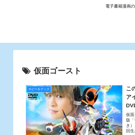
電子書籍漫画の
仮面ゴースト
こ
ホビー＆グッズ
ア
DV
仮面
版「
き）
回生