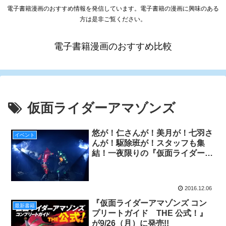
電子書籍漫画のおすすめ情報を発信しています。電子書籍の漫画に興味のある
方は是非ご覧ください。
電子書籍漫画のおすすめ比較
仮面ライダーアマゾンズ
悠が！仁さんが！美月が！七羽さ
イベント
んが！駆除班が！スタッフも集
結！一夜限りの『仮面ライダーア
マゾンズ』スペシャルイベントが
DVD化！ちょっとだけレポートも
お届け!!
2016.12.06
『仮面ライダーアマゾンズ コン
最新書籍
プリートガイド THE 公式！』
が9/26（月）に発売!!