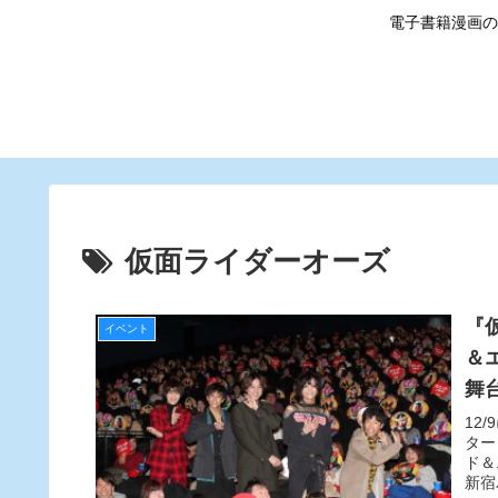
電子書籍漫画の
仮面ライダーオーズ
『
イベント
＆
舞
が
12
ター
ド＆
新宿