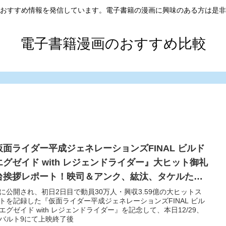
おすすめ情報を発信しています。電子書籍の漫画に興味のある方は是非
電子書籍漫画のおすすめ比較
仮面ライダー平成ジェネレーションズFINAL ビルド
エグゼイド with レジェンドライダー』大ヒット御礼
台挨拶レポート！映司＆アンク、紘汰、タケルたち
集結！！
/9に公開され、初日2日目で動員30万人・興収3.59億の大ヒットス
トを記録した『仮面ライダー平成ジェネレーションズFINAL ビル
エグゼイド with レジェンドライダー』を記念して、本日12/29、
バルト9にて上映終了後