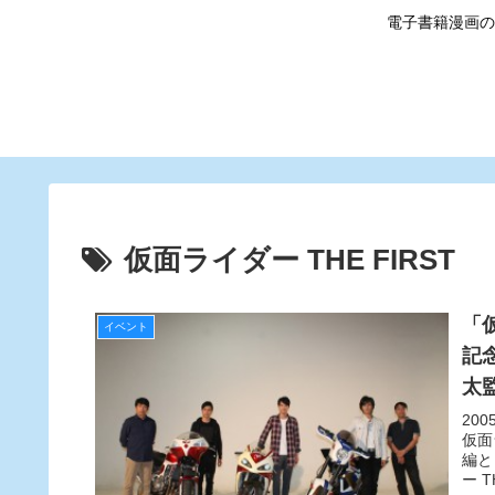
電子書籍漫画の
仮面ライダー THE FIRST
「仮
イベント
記
太
20
仮面
編と
ー 