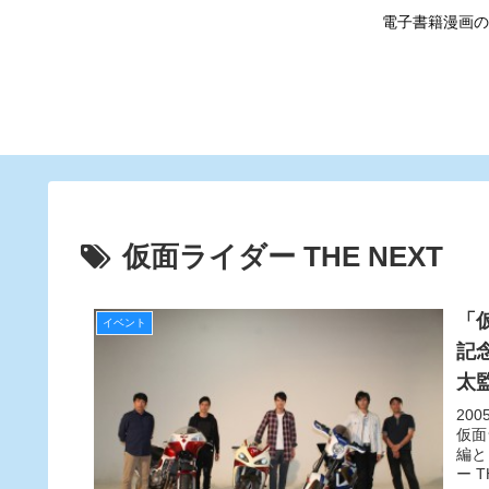
電子書籍漫画の
仮面ライダー THE NEXT
「仮
イベント
記
太
20
仮面
編と
ー 