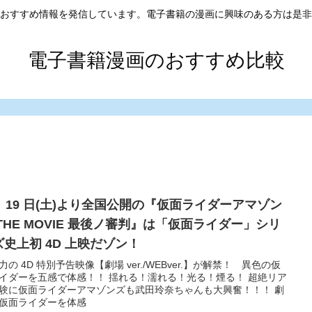
おすすめ情報を発信しています。電子書籍の漫画に興味のある方は是非
電子書籍漫画のおすすめ比較
月 19 日(土)より全国公開の『仮面ライダーアマゾン
 THE MOVIE 最後ノ審判』は「仮面ライダー」シリ
゙史上初 4D 上映だゾン！
力の 4D 特別予告映像【劇場 ver./WEBver.】が解禁！ 異色の仮
イダーを五感で体感！！ 揺れる！濡れる！光る！煙る！ 超絶リア
験に仮面ライダーアマゾンズも武田玲奈ちゃんも大興奮！！！ 劇
゙仮面ライダーを体感