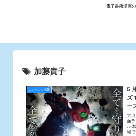
電子書籍漫画の
加藤貴子
5 
コンテンツ情報
ズ
ース
大迫
面ラ
ル体
場て