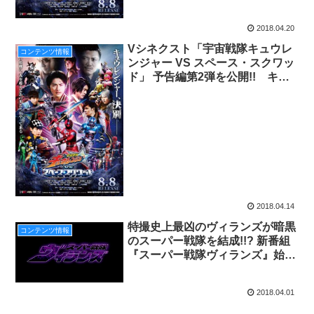
2018.04.20
Vシネクスト「宇宙戦隊キュウレ
コンテンツ情報
ンジャー VS スペース・スクワッ
ド」 予告編第2弾を公開!! キュ
ウレンジャーが激しく刃を交え合
う！さらに“ヴィランズ”続報
も！？
2018.04.14
特撮史上最凶のヴィランズが暗黒
コンテンツ情報
のスーパー戦隊を結成!!? 新番組
『スーパー戦隊ヴィランズ』始
動!!!
2018.04.01