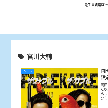
電子書籍漫画の
宮川大輔
岡
イベント
限
岡田
た映
念し
ひら