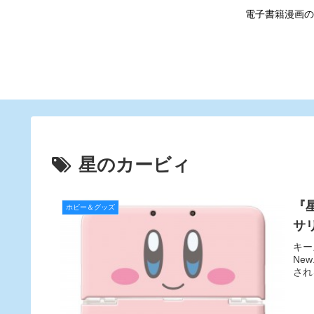
電子書籍漫画の
星のカービィ
『
ホビー＆グッズ
サ
キー
Ne
され