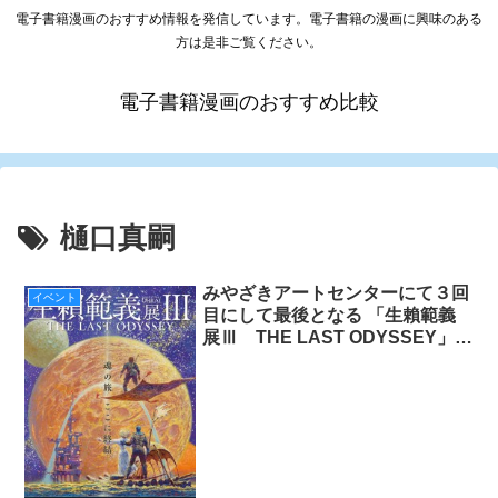
電子書籍漫画のおすすめ情報を発信しています。電子書籍の漫画に興味のある
方は是非ご覧ください。
電子書籍漫画のおすすめ比較
樋口真嗣
みやざきアートセンターにて３回
イベント
目にして最後となる 「生賴範義
展Ⅲ THE LAST ODYSSEY」を
2016年12/3(土)～2017年1/15(日)
の期間開催!!