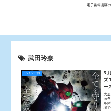
電子書籍漫画の
武田玲奈
5 
コンテンツ情報
ズ
ース
大迫
面ラ
ル体
場て