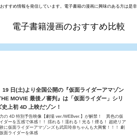
おすすめ情報を発信しています。電子書籍の漫画に興味のある方は是非
電子書籍漫画のおすすめ比較
月 19 日(土)より全国公開の『仮面ライダーアマゾン
 THE MOVIE 最後ノ審判』は「仮面ライダー」シリ
゙史上初 4D 上映だゾン！
力の 4D 特別予告映像【劇場 ver./WEBver.】が解禁！ 異色の仮
イダーを五感で体感！！ 揺れる！濡れる！光る！煙る！ 超絶リア
験に仮面ライダーアマゾンズも武田玲奈ちゃんも大興奮！！！ 劇
゙仮面ライダーを体感