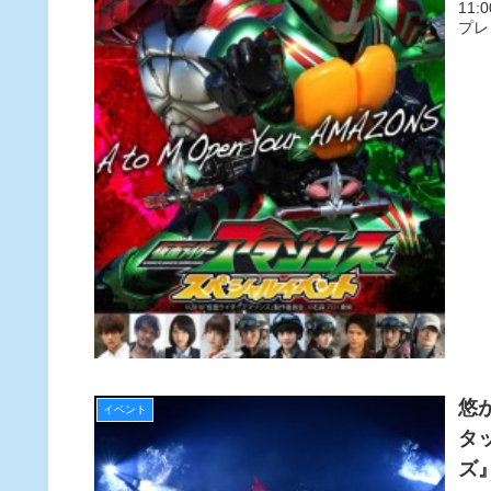
11
プレ
悠
イベント
タ
ズ