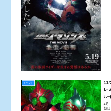
1
イベント
レ
ルイ
4月
朝日