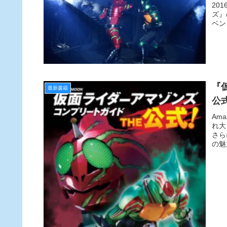
ー
20
ズ』
ベン
『
最新書籍
公式
Am
れ大
さら
の魅