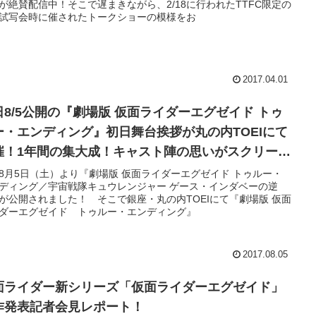
が絶賛配信中！そこで遅まきながら、2/18に行われたTTFC限定の
試写会時に催されたトークショーの模様をお
2017.04.01
日8/5公開の『劇場版 仮面ライダーエグゼイド トゥ
ー・エンディング』初日舞台挨拶が丸の内TOEIにて
催！1年間の集大成！キャスト陣の思いがスクリーン
!
8月5日（土）より『劇場版 仮面ライダーエグゼイド トゥルー・
ディング／宇宙戦隊キュウレンジャー ゲース・インダベーの逆
が公開されました！ そこで銀座・丸の内TOEIにて『劇場版 仮面
ダーエグゼイド トゥルー・エンディング』
2017.08.05
面ライダー新シリーズ「仮面ライダーエグゼイド」
作発表記者会見レポート！