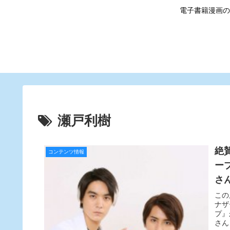
電子書籍漫画の
瀬戸利樹
絶
コンテンツ情報
ー
さ
この
ナザ
プ』
さん