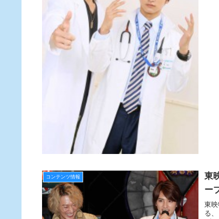
東
コンテンツ情報
ー
東映
る、