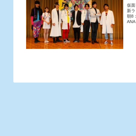
仮面
新ラ
朝8
AN