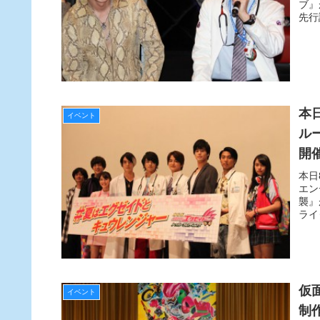
ブ』
先行
本
イベント
ル
開
に!
本日
エン
襲』
ライ
仮
イベント
制