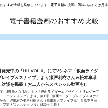
おすすめ情報を発信しています。電子書籍の漫画に興味のある方は是非
電子書籍漫画のおすすめ比較
賛発売中の「HH VOL.6」にてVシネマ「仮面ライダ
ブレイブ＆スナイプ」より瀬戸利樹さん＆松本享恭
ん対談を掲載！お二人からスペシャル動画も!!
度、3部作となるVシネマ『仮面ライダーエグゼイド トリロジーア
ー・エンディング』より、第1弾『仮面ライダーブレイブ＆スナイ
から、W主演の瀬戸利樹さん（鏡飛彩／ブレイブ役）＆松本享恭
（花家大我／スナイプ役）対談を掲載！