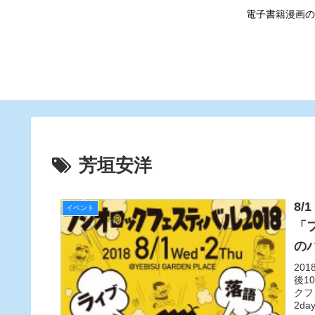
電子書籍漫画の
芳垣安洋
8
イベント
「
のバ
20
後1
クフ
2d