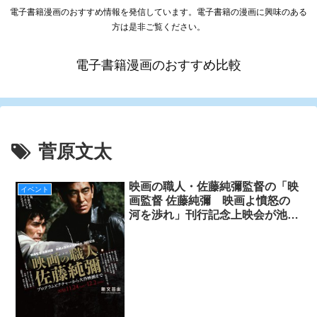
電子書籍漫画のおすすめ情報を発信しています。電子書籍の漫画に興味のある
方は是非ご覧ください。
電子書籍漫画のおすすめ比較
菅原文太
映画の職人・佐藤純彌監督の「映
イベント
画監督 佐藤純彌 映画よ憤怒の
河を渉れ」刊行記念上映会が池袋
新文芸坐にて11月24日（土）よ
り開催！！！