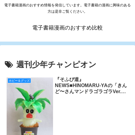
電子書籍漫画のおすすめ情報を発信しています。電子書籍の漫画に興味のある
方は是非ご覧ください。
電子書籍漫画のおすすめ比較
週刊少年チャンピオン
『そふび道』
ホビー＆グッズ
NEWS■HINOMARU-YAの「きん
ど〜さんマンドラゴラゴラVer.
（蓄光）」が秋田書店オンライン
ストアに登場！