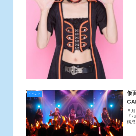
仮面
イベント
GA
５月
『7
構成