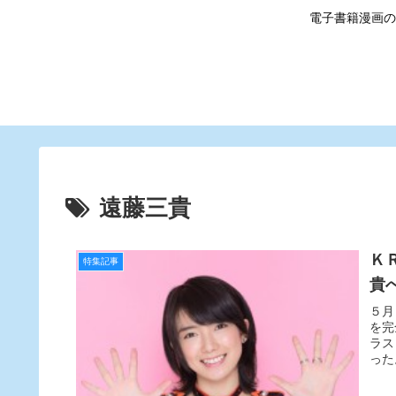
電子書籍漫画の
遠藤三貴
Ｋ
特集記事
貴へ
５月
を完
ラス
った