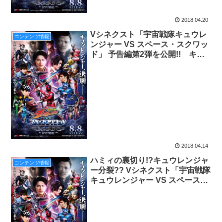
2018.04.20
Vシネクスト「宇宙戦隊キュウレ
コンテンツ情報
ンジャー VS スペース・スクワッ
ド」 予告編第2弾を公開!! キュ
ウレンジャーが激しく刃を交え合
う！さらに“ヴィランズ”続報
も！？
2018.04.14
ハミィの裏切り!?キュウレンジャ
コンテンツ情報
ー分裂?? Vシネクスト「宇宙戦隊
キュウレンジャー VS スペース・
スクワッド」 予告編・あらすじ
を公開!!