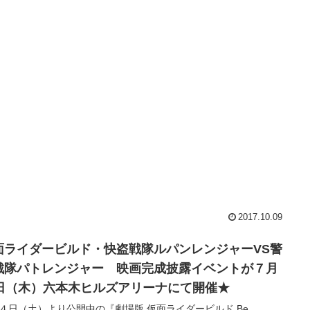
2017.10.09
面ライダービルド・快盗戦隊ルパンレンジャーVS警
戦隊パトレンジャー 映画完成披露イベントが７月
6日（木）六本木ヒルズアリーナにて開催★
４日（土）より公開中の『劇場版 仮面ライダービルド Be