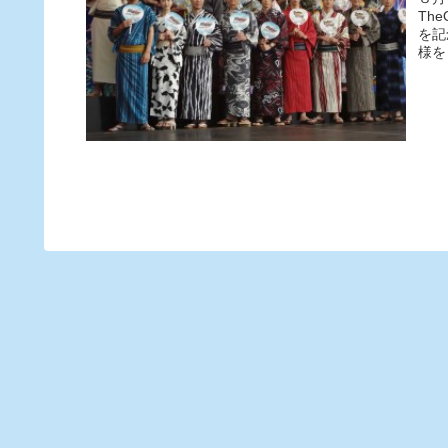
Th
を記
様を