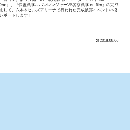
eOne』、『快盗戦隊ルパンレンジャーVS警察戦隊 en film』の完成
念して、六本木ヒルズアリーナで行われた完成披露イベントの模
レポートします！
2018.08.06