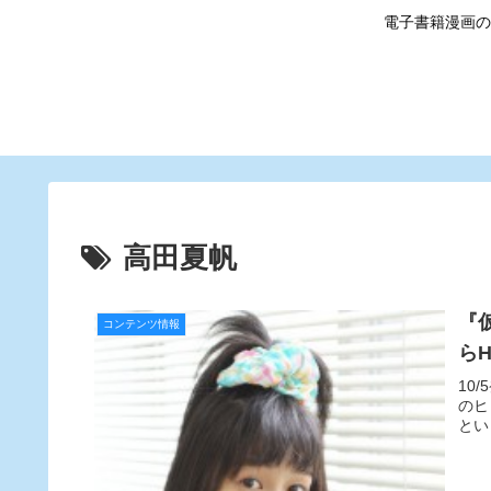
電子書籍漫画の
高田夏帆
『
コンテンツ情報
ら
10
のヒ
とい