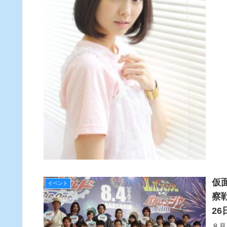
仮
イベント
察
2
８月