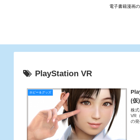
電子書籍漫画の
PlayStation VR
Pl
ホビー＆グッズ
(仮
株式
VR
の発