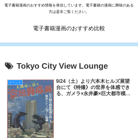
電子書籍漫画のおすすめ情報を発信しています。電子書籍の漫画に興味のある
方は是非ご覧ください。
電子書籍漫画のおすすめ比較
Tokyo City View Lounge
9/24（土）より六本木ヒルズ展望
イベント
台にて《特撮》の世界を体感でき
る、ガメラ×永井豪×巨大都市模型
の特別企画「大都市に迫る 空想
脅威展」がスタート！