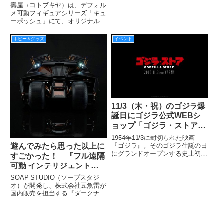
隠しきれない好奇心を持つ
壽屋（コトブキヤ）は、デフォル
小さな淑女「アリス-
メ可動フィギュアシリーズ「キュ
ーポッシュ」にて、オリジナルキ
Alice-」登場
ャラクター「アリス-Alice-」を
2016 年 11 月に発売する。
ホビー＆グッズ
イベント
11/3（木・祝）のゴジラ爆
誕日にゴジラ公式WEBシ
ョップ「ゴジラ・ストア」
オープン！さらに期間限定
1954年11/3に封切られた映画
で新宿マルイ アネックス
『ゴジラ』。そのゴジラ生誕の日
遊んでみたら思った以上に
にグランドオープンする史上初と
に「ゴジラ・ストア 巨災
すごかった！ 『フル遠隔
なるオフィシャルEC サイト「ゴ
対本部新宿出張所」も！
可動 インテリジェント・
ジラ・ストア」では、現在メガヒ
バットモービル』今月発
ットばく進中の『シン・ゴジラ』
SOAP STUDIO（ソープスタジ
のオープン記念メダルやこたつ、
売！
オ）が開発し、株式会社豆魚雷が
創業200 年を超える西
国内販売を担当する『ダークナイ
ト・トリロジー/ 1/12スケール フ
ル遠隔可動 インテリジェント・
バットモービル "タンブラー"』