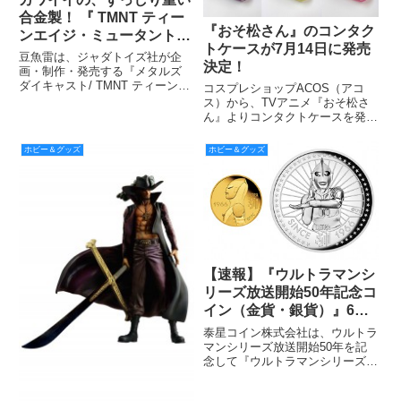
合金製！ 『 TMNT ティー
『おそ松さん』のコンタク
ンエイジ・ミュータント・
トケースが7月14日に発売
ニンジャ・タートルズ』か
豆魚雷は、ジャダトイズ社が企
決定！
ら、ダイキャスト製フィギ
画・制作・発売する『メタルズ
ダイキャスト/ TMNT ティーンエ
ュアが登場！
コスプレショップACOS（アコ
イジ・ミュータント・ニンジャ・
ス）から、TVアニメ『おそ松さ
タートルズ: 4インチ/6インチフィ
ん』よりコンタクトケースを発売
ギュアシリーズ』を国内向けに販
する。 全国のACOS・アニメイ
売する。
ト各店にて7月14日（木）頃発売
ホビー＆グッズ
ホビー＆グッズ
予定。
【速報】『ウルトラマンシ
リーズ放送開始50年記念コ
イン（金貨・銀貨）』6月6
日(月)から国内販売開始！
泰星コイン株式会社は、ウルトラ
マンシリーズ放送開始50年を記
念して『ウルトラマンシリーズ放
送開始50年記念コイン』を、6月
6日(月)から日本国内で販売しま