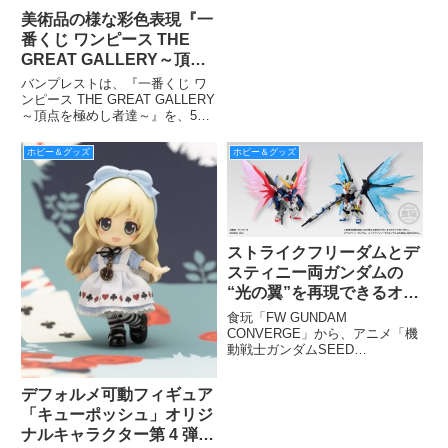
す。
美術品の様な彩色表現『一
番くじ ワンピース THE
GREAT GALLERY～頂点
を極めし者達～』 5月中旬
バンプレストは、『一番くじ ワ
より販売開始
ンピース THE GREAT GALLERY
～頂点を極めし者達～』を、5月
中旬より、ファミリーマート、ロ
ーソン、サークルＫ・サンクス、
ホビー＆グッズ
ホビー＆グッズ
ミニストップ、デイリーヤマザ
キ、スリーエフ、その他コンビニ
エンスストア、書店
ストライクフリーダムとデ
スティニー両ガンダムの
“光の翼”を再現できるオプ
ションセットが食玩「FW
食玩「FW GUNDAM
GUNDAM CONVERGE」
CONVERGE」から、アニメ「機
動戦士ガンダムSEED
に限定で登場
DESTINY」に登場する“ストライ
クフリーダムガンダム”と“デステ
デフォルメ可動フィギュア
ィニーガンダム”にセットして遊
「キューポッシュ」オリジ
べる食玩オプション『FW
GUNDAM CONVERGE
ナルキャラクター第 4 弾！