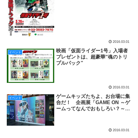
2016.03.01
映画「仮面ライダー1号」入場者
イベント
プレゼントは、超豪華“魂のトリ
プルパック”
2016.03.01
ゲームキッズたちよ、お台場に集
イベント
合だ！ 企画展「GAME ON ～ゲ
ームってなんでおもしろい？～」
が日本科学未来館で明日3/2より
スタート！
2016.03.01