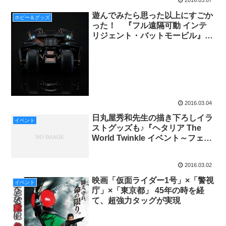
2016.03.07
遊んでみたら思った以上にすごか
ホビー＆グッズ
った！ 『フル遠隔可動 インテ
リジェント・バットモービル』今
月発売！
2016.03.04
日丸屋秀和先生の描き下ろしイラ
イベント
ストグッズも♪『ヘタリア The
World Twinkle イベント～フェス
ティヴィータ～vol.1』販売グッ
ズ公開
2016.03.02
映画「仮面ライダー1号」×「警視
イベント
庁」×「東京都」 45年の時を経
て、超強力タッグが実現