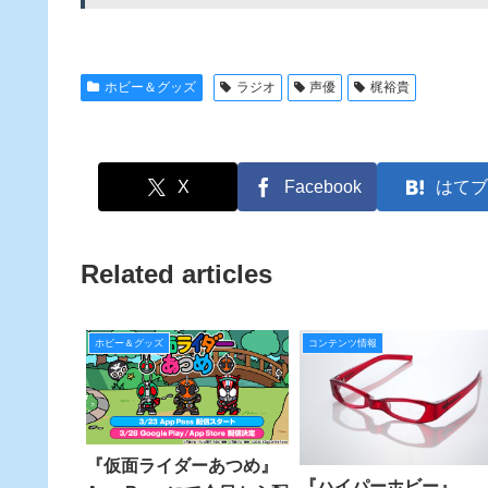
ホビー＆グッズ
ラジオ
声優
梶裕貴
X
Facebook
はてブ
Related articles
ホビー＆グッズ
コンテンツ情報
『仮面ライダーあつめ』
『ハイパーホビー』