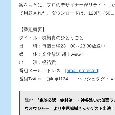
案をもとに、プロのデザイナーがリライトしたも
て用意された。ダウンロードは、120円（50
【番組概要】
タイトル：梶裕貴のひとりごと
日 時：毎週日曜23：00～23:30放送中 （
媒 体：文化放送 超！A&G+
出 演：梶裕貴
番組メールアドレス：
[email protected]
番組Twitter：@kaji1134 ハッシュタグ： #kaji
読む
『東映公認 鈴村健一・神谷浩史の仮面ラジ
ウオウジャー」より中尾暢樹さんがゲスト出演！