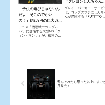
『クレヨンしんちゃん
降臨！
グレイ・パーカー・サービ
「子供の遊びじゃないん
は、コップのフチにしんち
だよ！そこのでかい
んが降臨する『PUTITTO 
の！」約2万円の巨大ガン
レヨンしんちゃん』を201
6月に発売する。
ダムMS食玩が限定登場！
アニメ「機動戦士ガンダム
ZZ」に登場する大型MS「ク
「クィン・マンサ」を約
ィン・マンサ」が、破格の約
20cm×メタリックカラー
200mmサイズ×メタリックカ
で再現
ラー彩色で再現した『クィ
ン・マンサ(メタリック
ver.)』として、ガンダムコレ
クションフィギュア食玩シリ
ーズ「ASSAULT KIN
遊んでみたら思った以上にすご
月発売！