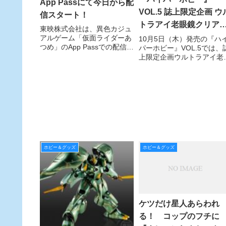
App Passにて今日から配
VOL.5 誌上限定企画 ウル
信スタート！
トラアイ老眼鏡クリア
東映株式会社は、異色カジュ
Ver.＆ウルトラアイテム
アルゲーム「仮面ライダーあ
10月5日（木）発売の『ハ
つめ」のApp Passでの配信
パーホビー』VOL.5では、
限定セット 発売!!
を、本日3月23日（水）より
上限定企画ウルトラアイ老
開始した。
鏡クリアVer.＋メガネ拭き
ットと、ジュピターのウル
ラアイテム限定セットの通
販売企画を開始します！
ホビー＆グッズ
ホビー＆グッズ
ケツだけ星人あらわれ
る！ コップのフチに