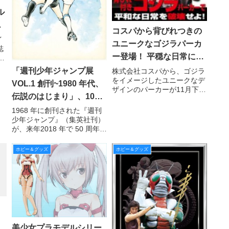
コスパから背びれつきの
イ
ユニークなゴジラパーカ
誌
ー登場！ 平穏な日常に破
眼
セ
壊神降臨！
「週刊少年ジャンプ展
株式会社コスパから、ゴジラ
ト
をイメージしたユニークなデ
VOL.1 創刊~1980 年代、
信
ザインのパーカーが11月下旬
伝説のはじまり」、100
発売予定で登場、現在予約受
付中だ。
点以上の展示原画を入れ
1968 年に創刊された『週刊
少年ジャンプ』（集英社刊）
替え9 月 1 日（金）から
が、来年2018 年で 50 周年を
後期展示スタート!
迎えるにあたり、それを記念
して、『週刊少年ジャンプ』
ホビー＆グッズ
ホビー＆グッズ
の創刊から現在までの歴史を
振り返る一大展示「週刊少年
ジャンプ展」が 3 回にわけ
美少女プラモデルシリー