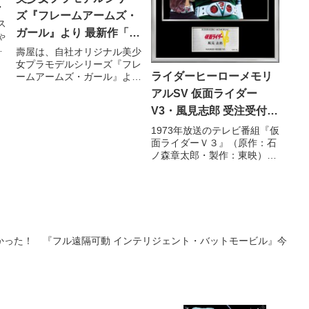
』
ズ『フレームアームズ・
ス
ガール』より 最新作「イ
ゃ
ク
ノセンティア」2017 年 3
壽屋は、自社オリジナル美少
6年
女プラモデルシリーズ『フレ
月発売
ライダーヒーローメモリ
ームアームズ・ガール』よ
り、最新作「イノセンティ
アルSV 仮面ライダー
ア」を 2017 年 3 月に発売し
V3・風見志郎 受注受付
ます。
中!!
1973年放送のテレビ番組『仮
面ライダーＶ３』（原作：石
ノ森章太郎・製作：東映）の
豪華フォトフレームパネルと
して、仮面ライダーＶ３に変
身する風見志郎役の宮内洋さ
んご協力のもと、「ライダー
ヒーローメモリアルSV 仮面
ライダーＶ３・風見志郎」が
かった！ 『フル遠隔可動 インテリジェント・バットモービル』今